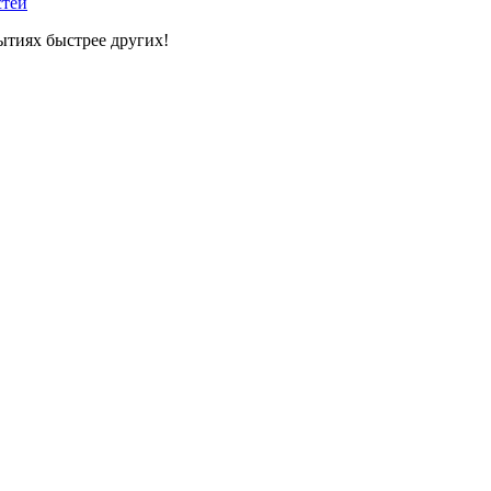
стей
ытиях быстрее других!