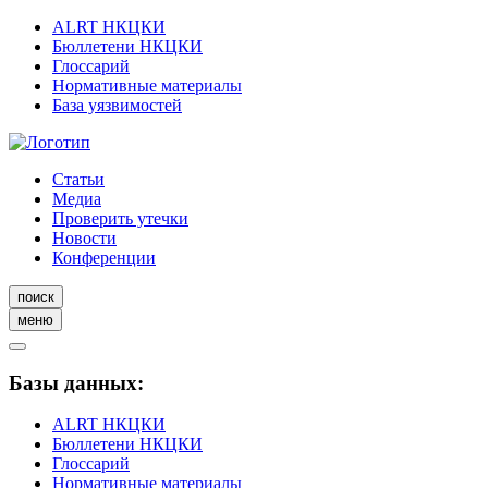
ALRT НКЦКИ
Бюллетени НКЦКИ
Глоссарий
Нормативные материалы
База уязвимостей
Статьи
Медиа
Проверить утечки
Новости
Конференции
поиск
меню
Базы данных:
ALRT НКЦКИ
Бюллетени НКЦКИ
Глоссарий
Нормативные материалы