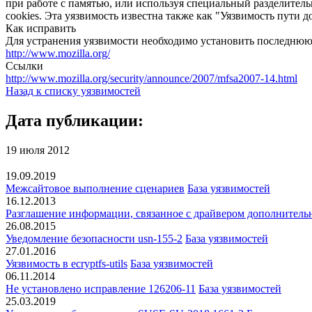
при работе с памятью, или используя специальный разделитель
cookies. Эта уязвимость известна также как "Уязвимость пути до
Как исправить
Для устранения уязвимости необходимо установить последню
http://www.mozilla.org/
Ссылки
http://www.mozilla.org/security/announce/2007/mfsa2007-14.html
Назад к списку уязвимостей
Дата публикации:
19 июля 2012
19.09.2019
Межсайтовое выполнение сценариев
База уязвимостей
16.12.2013
Разглашение информации, связанное с драйвером дополнител
26.08.2015
Уведомление безопасности usn-155-2
База уязвимостей
27.01.2016
Уязвимость в ecryptfs-utils
База уязвимостей
06.11.2014
Не установлено исправление 126206-11
База уязвимостей
25.03.2019