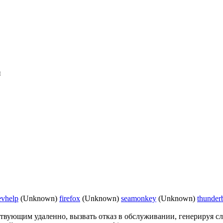
и
evhelp
(Unknown)
firefox
(Unknown)
seamonkey
(Unknown)
thunder
ствующим удаленно, вызвать отказ в обслуживании, генерируя с