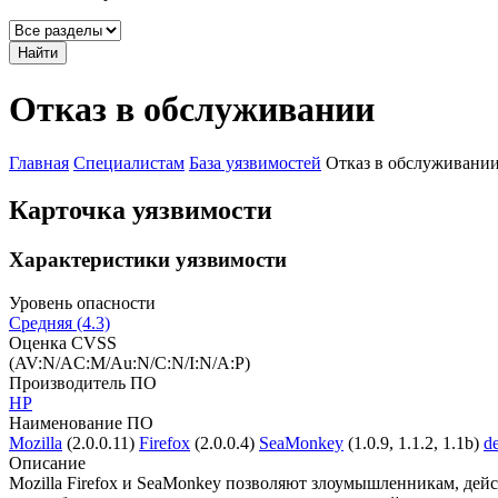
Найти
Отказ в обслуживании
Главная
Специалистам
База уязвимостей
Отказ в обслуживани
Карточка уязвимости
Характеристики уязвимости
Уровень опасности
Средняя (4.3)
Оценка CVSS
(AV:N/AC:M/Au:N/C:N/I:N/A:P)
Производитель ПО
HP
Наименование ПО
Mozilla
(2.0.0.11)
Firefox
(2.0.0.4)
SeaMonkey
(1.0.9, 1.1.2, 1.1b)
d
Описание
Mozilla Firefox и SeaMonkey позволяют злоумышленникам, дей