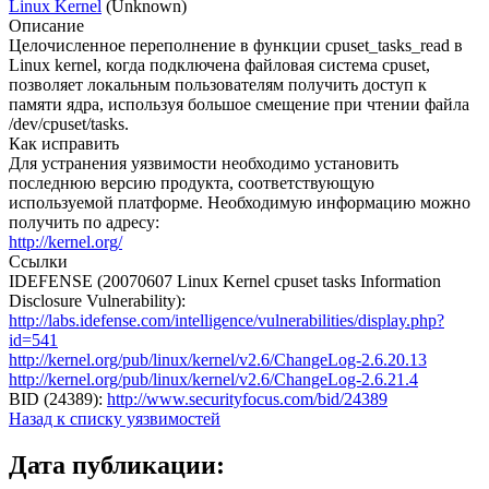
Linux Kernel
(Unknown)
Описание
Целочисленное переполнение в функции cpuset_tasks_read в
Linux kernel, когда подключена файловая система cpuset,
позволяет локальным пользователям получить доступ к
памяти ядра, используя большое смещение при чтении файла
/dev/cpuset/tasks.
Как исправить
Для устранения уязвимости необходимо установить
последнюю версию продукта, соответствующую
используемой платформе. Необходимую информацию можно
получить по адресу:
http://kernel.org/
Ссылки
IDEFENSE (20070607 Linux Kernel cpuset tasks Information
Disclosure Vulnerability):
http://labs.idefense.com/intelligence/vulnerabilities/display.php?
id=541
http://kernel.org/pub/linux/kernel/v2.6/ChangeLog-2.6.20.13
http://kernel.org/pub/linux/kernel/v2.6/ChangeLog-2.6.21.4
BID (24389):
http://www.securityfocus.com/bid/24389
Назад к списку уязвимостей
Дата публикации: