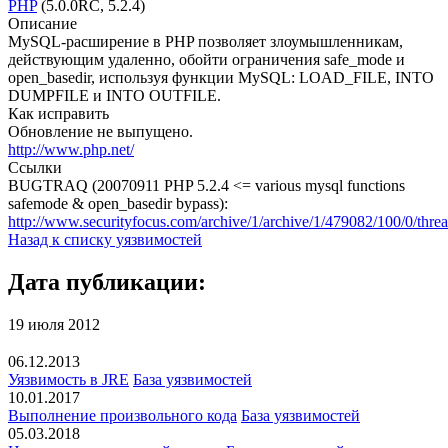
PHP
(5.0.0RC, 5.2.4)
Описание
MySQL-расширение в PHP позволяет злоумышленникам,
действующим удаленно, обойти ограничения safe_mode и
open_basedir, используя функции MySQL: LOAD_FILE, INTO
DUMPFILE и INTO OUTFILE.
Как исправить
Обновление не выпущено.
http://www.php.net/
Ссылки
BUGTRAQ (20070911 PHP 5.2.4 <= various mysql functions
safemode & open_basedir bypass):
http://www.securityfocus.com/archive/1/archive/1/479082/100/0/thre
Назад к списку уязвимостей
Дата публикации:
19 июля 2012
06.12.2013
Уязвимость в JRE
База уязвимостей
10.01.2017
Выполнение произвольного кода
База уязвимостей
05.03.2018