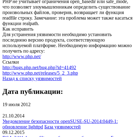
PHP не учитывает ограничения open_basedir или safe_mode,
что позволяет злоумышленникам определить существование
произвольных файлов, проверив, возвращает ли функция
readfile строку. Замечание: эта проблема может также касаться
функции realpath.
Как исправить
Для устранения уязвимости необходимо установить
последнюю версию продукта, соответствующую
используемой платформе. Необходимую информацию можно
получить по адресу:
http://www.php.net/
Ссылки
http://bugs.php.net/bug.php?id=41492
http://www.php.net/releases/5_2_3.php
Назад к списку уязвимостей
Дата публикации:
19 июля 2012
21.10.2014
Уведомление безопасности openSUSE-SU-2014:0449-1:
обновление lighttpd
База уязвимостей
09.12.2015