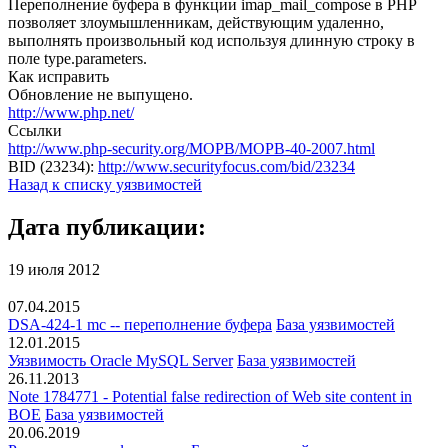
Переполнение буфера в функции imap_mail_compose в PHP
позволяет злоумышленникам, действующим удаленно,
выполнять произвольный код используя длинную строку в
поле type.parameters.
Как исправить
Обновление не выпущено.
http://www.php.net/
Ссылки
http://www.php-security.org/MOPB/MOPB-40-2007.html
BID (23234):
http://www.securityfocus.com/bid/23234
Назад к списку уязвимостей
Дата публикации:
19 июля 2012
07.04.2015
DSA-424-1 mc -- переполнение буфера
База уязвимостей
12.01.2015
Уязвимость Oracle MySQL Server
База уязвимостей
26.11.2013
Note 1784771 - Potential false redirection of Web site content in
BOE
База уязвимостей
20.06.2019