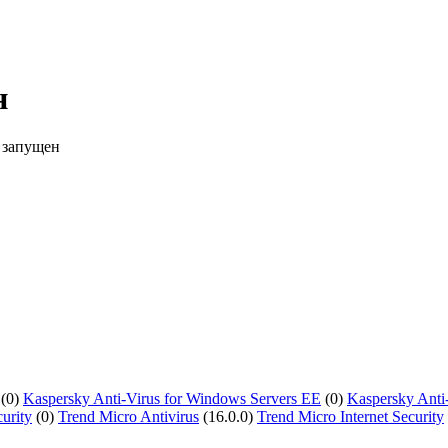
н
 запущен
(0)
Kaspersky Anti-Virus for Windows Servers EE
(0)
Kaspersky Anti
urity
(0)
Trend Micro Antivirus
(16.0.0)
Trend Micro Internet Security