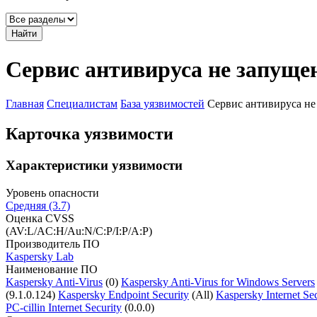
Найти
Сервис антивируса не запуще
Главная
Специалистам
База уязвимостей
Сервис антивируса не
Карточка уязвимости
Характеристики уязвимости
Уровень опасности
Средняя (3.7)
Оценка CVSS
(AV:L/AC:H/Au:N/C:P/I:P/A:P)
Производитель ПО
Kaspersky Lab
Наименование ПО
Kaspersky Anti-Virus
(0)
Kaspersky Anti-Virus for Windows Servers
(9.1.0.124)
Kaspersky Endpoint Security
(All)
Kaspersky Internet Sec
PC-cillin Internet Security
(0.0.0)