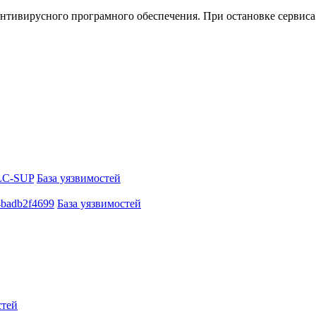
нтивирусного програмного обеспечения. При остановке сервиса 
 SLC-SUP
База уязвимостей
4badb2f4699
База уязвимостей
стей