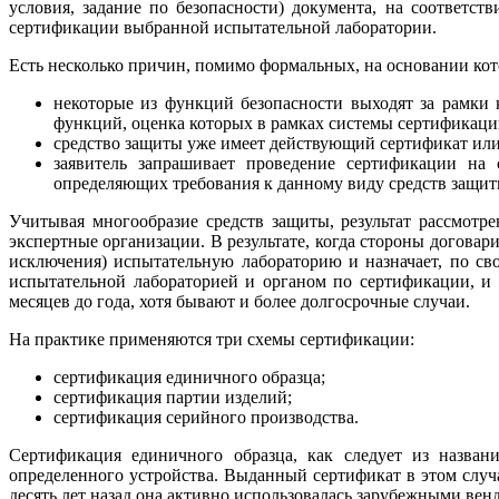
условия, задание по безопасности) документа, на соответст
сертификации выбранной испытательной лаборатории.
Есть несколько причин, помимо формальных, на основании кот
некоторые из функций безопасности выходят за рамки
функций, оценка которых в рамках системы сертификац
средство защиты уже имеет действующий сертификат или
заявитель запрашивает проведение сертификации на 
определяющих требования к данному виду средств защиты
Учитывая многообразие средств защиты, результат рассмотр
экспертные организации. В результате, когда стороны догов
исключения) испытательную лабораторию и назначает, по сво
испытательной лабораторией и органом по сертификации, и п
месяцев до года, хотя бывают и более долгосрочные случаи.
На практике применяются три схемы сертификации:
сертификация единичного образца;
сертификация партии изделий;
сертификация серийного производства.
Сертификация единичного образца, как следует из назван
определенного устройства. Выданный сертификат в этом случа
десять лет назад она активно использовалась зарубежными ве