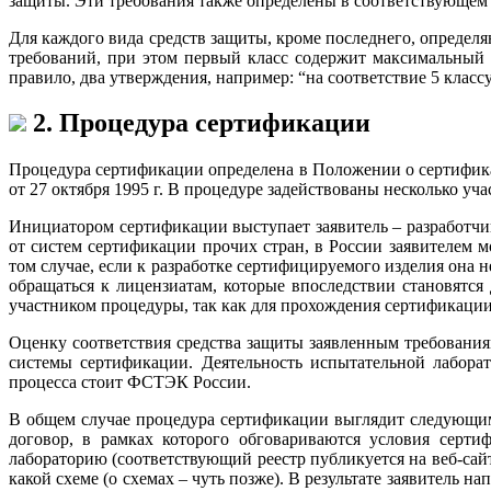
защиты. Эти требования также определены в соответствующе
Для каждого вида средств защиты, кроме последнего, определ
требований, при этом первый класс содержит максимальный 
правило, два утверждения, например: “на соответствие 5 клас
2. Процедура сертификации
Процедура сертификации определена в Положении о сертифик
от 27 октября 1995 г. В процедуре задействованы несколько уча
Инициатором сертификации выступает заявитель – разработчи
от систем сертификации прочих стран, в России заявителем 
том случае, если к разработке сертифицируемого изделия она
обращаться к лицензиатам, которые впоследствии становятс
участником процедуры, так как для прохождения сертификации
Оценку соответствия средства защиты заявленным требовани
системы сертификации. Деятельность испытательной лабора
процесса стоит ФСТЭК России.
В общем случае процедура сертификации выглядит следующим 
договор, в рамках которого обговариваются условия серти
лабораторию (соответствующий реестр публикуется на веб-сай
какой схеме (о схемах – чуть позже). В результате заявитель