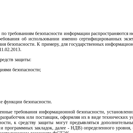
 по требованиям безопасности информации распространяются не н
ебования об использовании именно сертифицированных экзем
ния безопасности. К примеру, для государственных информацио
1.02.2013.
редств защиты:
иями безопасности;
е функции безопасности.
ленные требования информационной безопасности, установле
 разработчик или поставщик, оформляя их в виде технических у
ости, к средству защиты могут предъявляться дополнительны
и программных закладок, далее - НДВ) определенного уровня, 