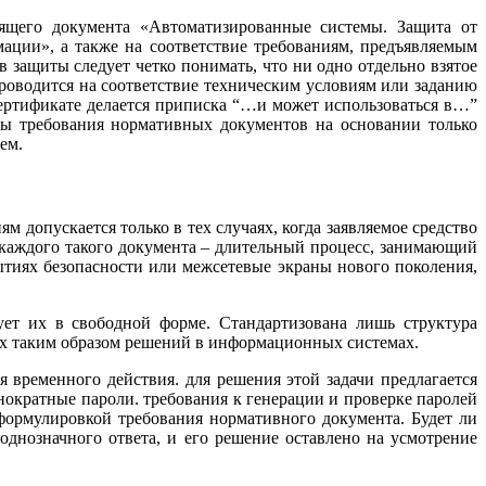
дящего документа «Автоматизированные системы. Защита от
ции», а также на соответствие требованиям, предъявляемым
ащиты следует четко понимать, что ни одно отдельно взятое
проводится на соответствие техническим условиям или заданию
сертификате делается приписка “…и может использоваться в…”
ны требования нормативных документов на основании только
ем.
допускается только в тех случаях, когда заявляемое средство
 каждого такого документа – длительный процесс, занимающий
ытиях безопасности или межсетевые экраны нового поколения,
ует их в свободной форме. Стандартизована лишь структура
ых таким образом решений в информационных системах.
 временного действия. для решения этой задачи предлагается
нократные пароли. требования к генерации и проверке паролей
 формулировкой требования нормативного документа. Будет ли
днозначного ответа, и его решение оставлено на усмотрение