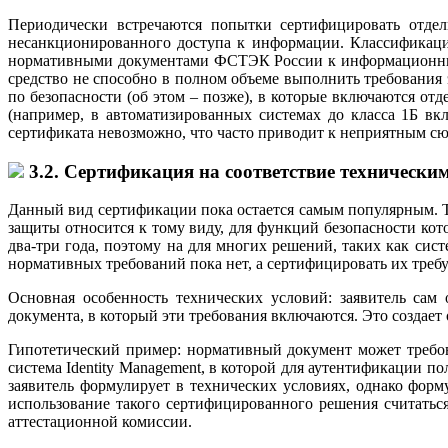
Периодически встречаются попытки сертифицировать отдел
несанкционированного доступа к информации. Классификаци
нормативными документами ФСТЭК России к информационным с
средство не способно в полном объеме выполнить требования 
по безопасности (об этом – позже), в которые включаются о
(например, в автоматизированных системах до класса 1Б в
сертификата невозможно, что часто приводит к неприятным с
3.2. Сертификация на соответствие технически
Данный вид сертификации пока остается самым популярным. Те
защиты относится к тому виду, для функций безопасности ко
два-три года, поэтому на для многих решений, таких как си
нормативных требований пока нет, а сертифицировать их требу
Основная особенность технических условий: заявитель сам
документа, в который эти требования включаются. Это созда
Гипотетический пример: нормативный документ может требова
система Identity Management, в которой для аутентификации 
заявитель формулирует в технических условиях, однако форм
использование такого сертифицированного решения считатьс
аттестационной комиссии.