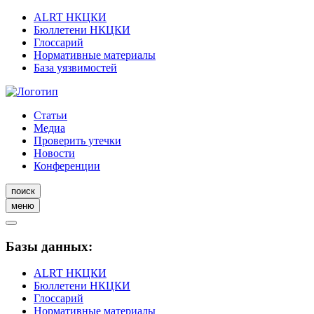
ALRT НКЦКИ
Бюллетени НКЦКИ
Глоссарий
Нормативные материалы
База уязвимостей
Статьи
Медиа
Проверить утечки
Новости
Конференции
поиск
меню
Базы данных:
ALRT НКЦКИ
Бюллетени НКЦКИ
Глоссарий
Нормативные материалы