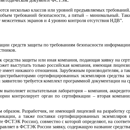
м методическом документе ФСТЭК.
яются несколько классов или уровней предъявляемых требований.
объем требований безопасности, а пятый – минимальный. Таки
су межсетевых экранов и 4 уровню контроля отсутствия НДВ”.
ации средств защиты по требованиям безопасности информации,
стников.
к средства защиты или иная компания, подающая заявку на сер
может выступать только российская компания, имеющая лиценз
 не имеет никакого отношения. Зарубежным производителям, а 
я дистрибьюторами сертифицированных экземпляров средства за
 заявителю требуется комплект программной документации на ср
ям выполняет испытательная лаборатория – компания, аккредит
тории контролирует орган по сертификации – вторая компан
образом. Разработчик, не имеющий лицензий на разработку ср
фикации, а также поставки сертифицированных экземпляров 
те ФСТЭК России), совместно с которой определяют, на соответ
 направляет в ФСТЭК России заявку, содержащую название средст