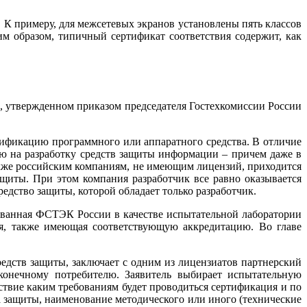
 К примеру, для межсетевых экранов установлены пять классов
м образом, типичный сертификат соответствия содержит, как
 утвержденном приказом председателя Гостехкомиссии России
тификацию программного или аппаратного средства. В отличие
ию на разработку средств защиты информации – причем даже в
также российским компаниям, не имеющим лицензий, приходится
щиты. При этом компания разработчик все равно оказывается
едство защиты, которой обладает только разработчик.
ованная ФСТЭК России в качестве испытательной лаборатории
ия, также имеющая соответствующую аккредитацию. Во главе
едств защиты, заключает с одним из лицензиатов партнерский
конечному потребителю. Заявитель выбирает испытательную
ствие каким требованиям будет проводиться сертификация и по
ва защиты, наименование методического или иного (технические