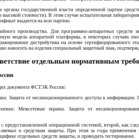
 в органы государственной власти определенной партии сред
 высокой стоимости). В этом случае испытательная лаборатория
тификат выдается на всю партию.
ийного производства. Для программно-аппаратных средств з
нную модель аппаратной платформы, в некоторых случаях оно
ражировании дистрибутива на основе сертифицированного эта
право наносить на изделия специальный защитный знак, подтве
тветствие отдельным нормативным треб
оссии
щих документа ФСТЭК России:
ки. Защита от несанкционированного доступа к информации. 
ехники. Межсетевые экраны. Защита от несанкционирован
с предустановленной операционной системой, второй, как след
являемых к средствам защиты. При этом за годы применения 
цифике отдельных средств защиты, и проводить тестирование.