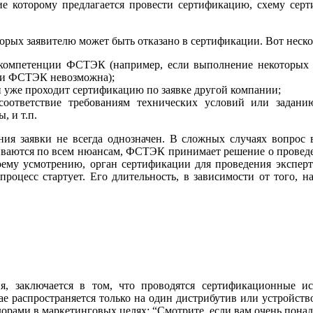
вие которому предлагается провести сертификацию, схему сер
орых заявителю может быть отказано в сертификации. Вот неско
 компетенции ФСТЭК (например, если выполнение некоторых 
ии ФСТЭК невозможна);
 уже проходит сертификацию по заявке другой компании;
соответствие требованиям технических условий или задани
, и т.п.
ения заявки не всегда однозначен. В сложных случаях вопрос 
ариваются по всем нюансам, ФСТЭК принимает решение о проведе
ему усмотрению, орган сертификации для проведения эксперти
роцесс стартует. Его длительность, в зависимости от того, на
ия, заключается в том, что проводятся сертификационные и
е распространяется только на один дистрибутив или устройство
ндорами в маркетинговых целях: “Смотрите, если вам очень пон