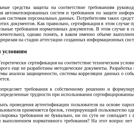
ьные средства защиты на соответствие требованиям руково
я автоматизированных систем и требования по защите информа
истемам персональных данных. Потребителям таких средств з
этих документов. Как правильно, сертификация в этом случае 
тдельные требования нормативных документов. В этом случае в 
ключительно), однако понять, в каком именно объеме выполне
юрпризам на стадии аттестации созданных информационных сист
м условиям
оретически сертификация на соответствие техническим условиям 
торого еще не разработаны методические документы. Разработка
стемы анализа защищенности, системы корреляции данных о соб
ется.
 определяет требования к собственному решению и формулир
ет определенные трудности при использовании сертифицированн
ть проведения аутентификации пользователя на основе пароля
пользователя применяется брелок, генерирующий пользователю од
улировка требования не буквально, ни по сути не совпадает с
я выполнением нормативного требования? На этот вопрос нет о