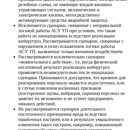
релейные схемы, не имеющие входов внешних
управляющих сигналов, механические и
электрические кнопки, непосредственно
активирующие средства аварийной защиты).
Исключаются сценарии, связанные с неправильной
логикой работы АСУ ТП при условии, что такая
работа не инициирована вследствие реализации
киберугроз. Рассматриваются сценарии, связанные с
нарушением и (или) искажением логики работы
АСУ ТП, вызванные только внешним воздействием.
Рассматриваются исключительно сценарии
«моментального действия», т.е. когда физический
негативный результат реализации киберугроз
проявляется незамедлительно после инициации
сценария. Принимаются допущения, что времени для
реагирования персоналу окажется недостаточно, или
в случае появления косвенных признаков
(посторонние шумы, вибрация, парения) персонал не
заметит их мгновенно и не успеет предпринять
никаких действий.
Не рассматриваются сценарии длительного
постепенного причинения вреда вследствие
ошибочных настроек или в результате умышленного
изменения таких настроек, например, повышенный
(ускоренный) износ оборудования, ускоренная