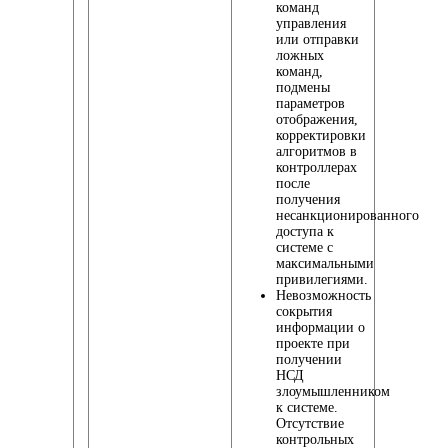
команд
управления
или отправки
ложных
команд,
подмены
параметров
отображения,
корректировки
алгоритмов в
контроллерах
после
получения
несанкционированного
доступа к
системе с
максимальными
привилегиями.
Невозможность
сокрытия
информации о
проекте при
получении
НСД
злоумышленником
к системе.
Отсутствие
контрольных