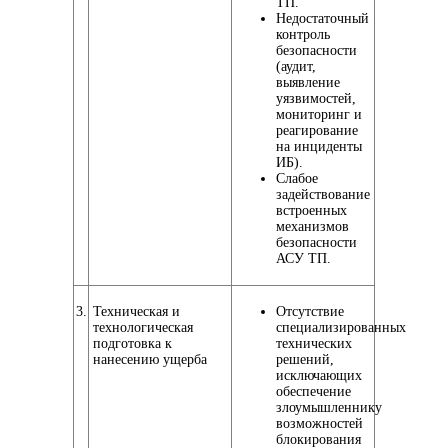
ТП.
Недостаточный
контроль
безопасности
(аудит,
выявление
уязвимостей,
мониторинг и
реагирование
на инциденты
ИБ).
Слабое
задействование
встроенных
механизмов
безопасности
АСУ ТП.
3.
Техническая и
Отсутствие
технологическая
специализированных
подготовка к
технических
нанесению ущерба
решений,
исключающих
обеспечение
злоумышленнику
возможностей
блокирования