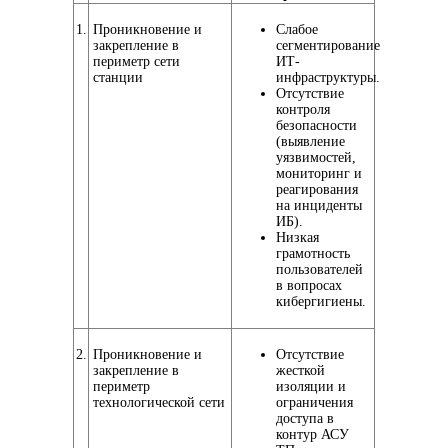
1.
Проникновение и
Слабое
закрепление в
сегментирование
периметр сети
ИТ-
станции
инфраструктуры.
Отсутствие
контроля
безопасности
(выявление
уязвимостей,
мониторинг и
реагирования
на инциденты
ИБ).
Низкая
грамотность
пользователей
в вопросах
кибергигиены.
2.
Проникновение и
Отсутствие
закрепление в
жесткой
периметр
изоляции и
технологической сети
ограничения
доступа в
контур АСУ