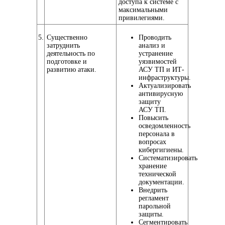
доступа к системе с
максимальными
привилегиями.
5.
Существенно
Проводить
затруднить
анализ и
деятельность по
устранение
подготовке и
уязвимостей
развитию атаки.
АСУ ТП и ИТ-
инфраструктуры.
Актуализировать
антивирусную
защиту
АСУ ТП.
Повысить
осведомленность
персонала в
вопросах
кибергигиены.
Систематизировать
хранение
технической
документации.
Внедрить
регламент
парольной
защиты.
Сегментировать