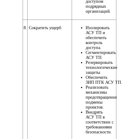
доступом
подрядных
организаций.
8.
Сократить ущерб.
Изолировать
АСУ ТП и
обеспечить
контроль
доступа.
Сегментировать
АСУ ТП.
Резервировать
технологические
защиты.
Обеспечить
ЗИП ПТК АСУ ТП.
Реализовать
механизмы
предотвращения
подмены
проектов.
Внедрять
АСУ ТП в
соответствии с
требованиями
безопасности.