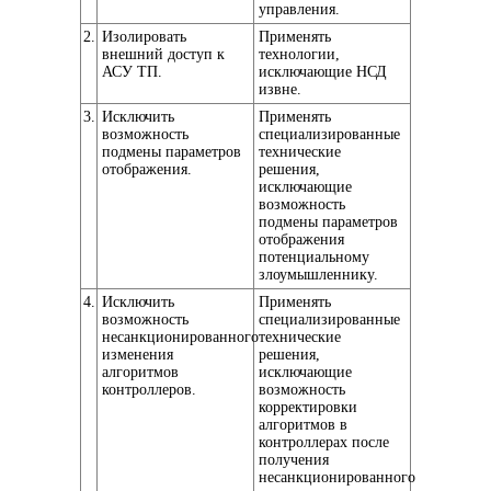
управления.
2.
Изолировать
Применять
внешний доступ к
технологии,
АСУ ТП.
исключающие НСД
извне.
3.
Исключить
Применять
возможность
специализированные
подмены параметров
технические
отображения.
решения,
исключающие
возможность
подмены параметров
отображения
потенциальному
злоумышленнику.
4.
Исключить
Применять
возможность
специализированные
несанкционированного
технические
изменения
решения,
алгоритмов
исключающие
контроллеров.
возможность
корректировки
алгоритмов в
контроллерах после
получения
несанкционированного