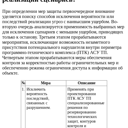
При определении мер защиты первоочередное внимание
уделяется поиску способов исключения вероятности или
последствий реализации угроз с наивысшим ущербом. Во-
вторую очередь анализируется применимость выбранных мер
для исключения сценариев с меньшим ущербом, приводящих
только к останову. Третьим этапом прорабатываются
мероприятия, исключающие возможность незаметного
присутствия потенциального нарушителя внутри периметра
программно-технического комплекса (ПТК) АСУ ТП.
Четвертым этапом прорабатываются меры обеспечения
контроля за корректностью работы ограничительных мер и
обеспечению режима ограничения доступа к информации об
объекте.
№
Мера
Описание
1.
Исключить
Применять при
вероятность
проектировании
последствий,
ПТК АСУ ТП
связанных с
специализированные
разрушением.
решения по
резервированию
технологических
защит, контуров
контроля и