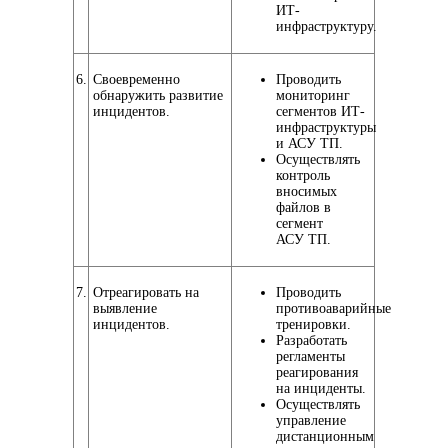
ИТ-
инфраструктуру.
6.
Своевременно
Проводить
обнаружить развитие
мониторинг
инцидентов.
сегментов ИТ-
инфраструктуры
и АСУ ТП.
Осуществлять
контроль
вносимых
файлов в
сегмент
АСУ ТП.
7.
Отреагировать на
Проводить
выявление
противоаварийные
инцидентов.
тренировки.
Разработать
регламенты
реагирования
на инциденты.
Осуществлять
управление
дистанционным