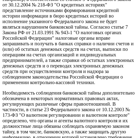
от 30.12.2004 № 218-ФЗ "О кредитных историях"
представление источниками формирования кредитной
истории информации в бюро кредитных историй во
исполнение указанного Федерального закона не будет
являться нарушением банковской тайны. Согласно статье 7
Закона РФ от 21.03.1991 № 943-1 "О налоговых органах
Российской Федерации" налоговые органы вправе
запрашивать и получать в банках справки о наличии счетов и
(или) об остатках денежных средств на счетах, выписки по
операциям на счетах организаций и индивидуальных
предпринимателей, а также справки об остатках электронных
денежных средств и о переводах электронных денежных
средств при осуществлении контроля и надзора за
соблюдением законодательства Российской Федерации о
применении контрольно-кассовой техники.
Необходимость соблюдения банковской тайны дополнительно
обозначена в некоторых нормативных правовых актах,
регулирующих различные сферы правоотношений. В
частности, в статье 23 Федерального закона от 10.12.2003 №
173-ФЗ "О валютном регулировании и валютном контроле"
определено, что органы и агенты валютного контроля и их
должностные лица обязаны соблюдать охраняемую законом
тайну, в том числе, банковскую, а также защищать другую
информацию, в отношении которой установлено требование