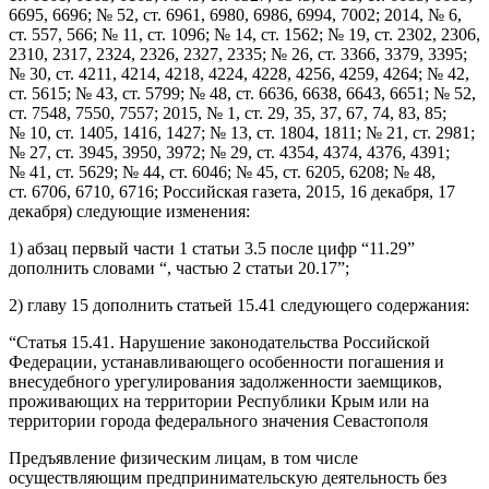
6695, 6696; № 52, ст. 6961, 6980, 6986, 6994, 7002; 2014, № 6,
ст. 557, 566; № 11, ст. 1096; № 14, ст. 1562; № 19, ст. 2302, 2306,
2310, 2317, 2324, 2326, 2327, 2335; № 26, ст. 3366, 3379, 3395;
№ 30, ст. 4211, 4214, 4218, 4224, 4228, 4256, 4259, 4264; № 42,
ст. 5615; № 43, ст. 5799; № 48, ст. 6636, 6638, 6643, 6651; № 52,
ст. 7548, 7550, 7557; 2015, № 1, ст. 29, 35, 37, 67, 74, 83, 85;
№ 10, ст. 1405, 1416, 1427; № 13, ст. 1804, 1811; № 21, ст. 2981;
№ 27, ст. 3945, 3950, 3972; № 29, ст. 4354, 4374, 4376, 4391;
№ 41, ст. 5629; № 44, ст. 6046; № 45, ст. 6205, 6208; № 48,
ст. 6706, 6710, 6716; Российская газета, 2015, 16 декабря, 17
декабря) следующие изменения:
1) абзац первый части 1 статьи 3.5 после цифр “11.29”
дополнить словами “, частью 2 статьи 20.17”;
2) главу 15 дополнить статьей 15.41 следующего содержания:
“Статья 15.41. Нарушение законодательства Российской
Федерации, устанавливающего особенности погашения и
внесудебного урегулирования задолженности заемщиков,
проживающих на территории Республики Крым или на
территории города федерального значения Севастополя
Предъявление физическим лицам, в том числе
осуществляющим предпринимательскую деятельность без