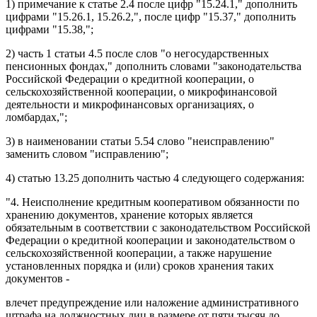
1)
примечание
к статье 2.4 после цифр "15.24.1," дополнить
цифрами "15.26.1, 15.26.2,", после цифр "15.37," дополнить
цифрами "15.38,";
2)
часть 1 статьи 4.5
после слов "о негосударственных
пенсионных фондах," дополнить словами "законодательства
Российской Федерации о кредитной кооперации, о
сельскохозяйственной кооперации, о микрофинансовой
деятельности и микрофинансовых организациях, о
ломбардах,";
3) в наименовании
статьи 5.54
слово "неисправлению"
заменить словом "исправлению";
4)
статью 13.25
дополнить
частью 4
следующего содержания:
"4. Неисполнение кредитным кооперативом обязанности по
хранению документов, хранение которых является
обязательным в соответствии с законодательством Российской
Федерации о кредитной кооперации и законодательством о
сельскохозяйственной кооперации, а также нарушение
установленных порядка и (или) сроков хранения таких
документов -
влечет предупреждение или наложение административного
штрафа на должностных лиц в размере от пяти тысяч до