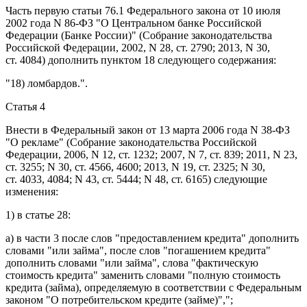
Часть первую статьи 76.1
Федерального закона от 10 июля
2002 года N 86-ФЗ "О Центральном банке Российской
Федерации (Банке России)" (Собрание законодательства
Российской Федерации, 2002, N 28, ст. 2790; 2013, N 30,
ст. 4084) дополнить
пунктом 18
следующего содержания:
"18) ломбардов.".
Статья 4
Внести в
Федеральный закон
от 13 марта 2006 года N 38-ФЗ
"О рекламе" (Собрание законодательства Российской
Федерации, 2006, N 12, ст. 1232; 2007, N 7, ст. 839; 2011, N 23,
ст. 3255; N 30, ст. 4566, 4600; 2013, N 19, ст. 2325; N 30,
ст. 4033, 4084; N 43, ст. 5444; N 48, ст. 6165) следующие
изменения:
1) в
статье 28
:
а) в
части 3
после слов "предоставлением кредита" дополнить
словами "или займа", после слов "погашением кредита"
дополнить словами "или займа", слова "фактическую
стоимость кредита" заменить словами "полную стоимость
кредита (займа), определяемую в соответствии с Федеральным
законом "О потребительском кредите (займе)",";