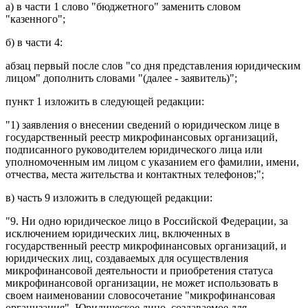
а) в
части 1
слово "бюджетного" заменить словом
"казенного";
б) в
части 4
:
абзац первый
после слов "со дня представления юридическим
лицом" дополнить словами "(далее - заявитель)";
пункт 1
изложить в следующей редакции:
"1) заявления о внесении сведений о юридическом лице в
государственный реестр микрофинансовых организаций,
подписанного руководителем юридического лица или
уполномоченным им лицом с указанием его фамилии, имени,
отчества, места жительства и контактных телефонов;";
в)
часть 9
изложить в следующей редакции:
"9. Ни одно юридическое лицо в Российской Федерации, за
исключением юридических лиц, включенных в
государственный реестр микрофинансовых организаций, и
юридических лиц, создаваемых для осуществления
микрофинансовой деятельности и приобретения статуса
микрофинансовой организации, не может использовать в
своем наименовании словосочетание "микрофинансовая
организация". Юридическое лицо, создаваемое для