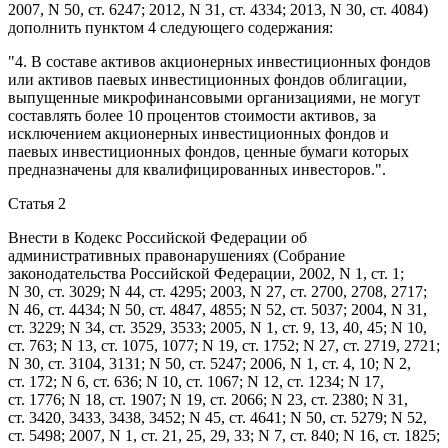
2007, N 50, ст. 6247; 2012, N 31, ст. 4334; 2013, N 30, ст. 4084)
дополнить
пунктом 4
следующего содержания:
"4. В составе активов акционерных инвестиционных фондов
или активов паевых инвестиционных фондов облигации,
выпущенные микрофинансовыми организациями, не могут
составлять более 10 процентов стоимости активов, за
исключением акционерных инвестиционных фондов и
паевых инвестиционных фондов, ценные бумаги которых
предназначены для квалифицированных инвесторов.".
Статья 2
Внести в
Кодекс
Российской Федерации об
административных правонарушениях (Собрание
законодательства Российской Федерации, 2002, N 1, ст. 1;
N 30, ст. 3029; N 44, ст. 4295; 2003, N 27, ст. 2700, 2708, 2717;
N 46, ст. 4434; N 50, ст. 4847, 4855; N 52, ст. 5037; 2004, N 31,
ст. 3229; N 34, ст. 3529, 3533; 2005, N 1, ст. 9, 13, 40, 45; N 10,
ст. 763; N 13, ст. 1075, 1077; N 19, ст. 1752; N 27, ст. 2719, 2721;
N 30, ст. 3104, 3131; N 50, ст. 5247; 2006, N 1, ст. 4, 10; N 2,
ст. 172; N 6, ст. 636; N 10, ст. 1067; N 12, ст. 1234; N 17,
ст. 1776; N 18, ст. 1907; N 19, ст. 2066; N 23, ст. 2380; N 31,
ст. 3420, 3433, 3438, 3452; N 45, ст. 4641; N 50, ст. 5279; N 52,
ст. 5498; 2007, N 1, ст. 21, 25, 29, 33; N 7, ст. 840; N 16, ст. 1825;