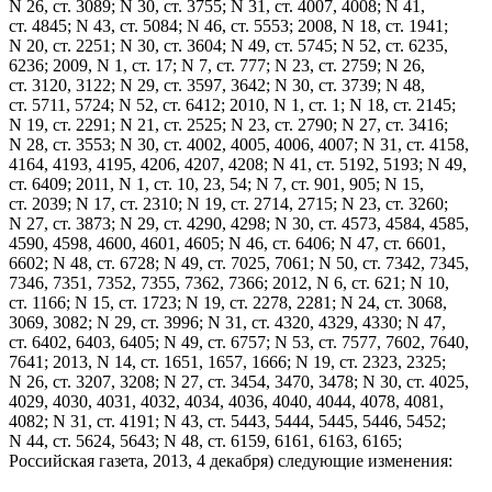
N 26, ст. 3089; N 30, ст. 3755; N 31, ст. 4007, 4008; N 41,
ст. 4845; N 43, ст. 5084; N 46, ст. 5553; 2008, N 18, ст. 1941;
N 20, ст. 2251; N 30, ст. 3604; N 49, ст. 5745; N 52, ст. 6235,
6236; 2009, N 1, ст. 17; N 7, ст. 777; N 23, ст. 2759; N 26,
ст. 3120, 3122; N 29, ст. 3597, 3642; N 30, ст. 3739; N 48,
ст. 5711, 5724; N 52, ст. 6412; 2010, N 1, ст. 1; N 18, ст. 2145;
N 19, ст. 2291; N 21, ст. 2525; N 23, ст. 2790; N 27, ст. 3416;
N 28, ст. 3553; N 30, ст. 4002, 4005, 4006, 4007; N 31, ст. 4158,
4164, 4193, 4195, 4206, 4207, 4208; N 41, ст. 5192, 5193; N 49,
ст. 6409; 2011, N 1, ст. 10, 23, 54; N 7, ст. 901, 905; N 15,
ст. 2039; N 17, ст. 2310; N 19, ст. 2714, 2715; N 23, ст. 3260;
N 27, ст. 3873; N 29, ст. 4290, 4298; N 30, ст. 4573, 4584, 4585,
4590, 4598, 4600, 4601, 4605; N 46, ст. 6406; N 47, ст. 6601,
6602; N 48, ст. 6728; N 49, ст. 7025, 7061; N 50, ст. 7342, 7345,
7346, 7351, 7352, 7355, 7362, 7366; 2012, N 6, ст. 621; N 10,
ст. 1166; N 15, ст. 1723; N 19, ст. 2278, 2281; N 24, ст. 3068,
3069, 3082; N 29, ст. 3996; N 31, ст. 4320, 4329, 4330; N 47,
ст. 6402, 6403, 6405; N 49, ст. 6757; N 53, ст. 7577, 7602, 7640,
7641; 2013, N 14, ст. 1651, 1657, 1666; N 19, ст. 2323, 2325;
N 26, ст. 3207, 3208; N 27, ст. 3454, 3470, 3478; N 30, ст. 4025,
4029, 4030, 4031, 4032, 4034, 4036, 4040, 4044, 4078, 4081,
4082; N 31, ст. 4191; N 43, ст. 5443, 5444, 5445, 5446, 5452;
N 44, ст. 5624, 5643; N 48, ст. 6159, 6161, 6163, 6165;
Российская газета, 2013, 4 декабря) следующие изменения: