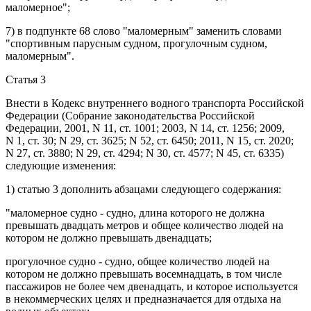
маломерное";
7) в
подпункте 68
слово "маломерным" заменить словами
"спортивным парусным судном, прогулочным судном,
маломерным".
Статья 3
Внести в
Кодекс
внутреннего водного транспорта Российской
Федерации (Собрание законодательства Российской
Федерации, 2001, N 11, ст. 1001; 2003, N 14, ст. 1256; 2009,
N 1, ст. 30; N 29, ст. 3625; N 52, ст. 6450; 2011, N 15, ст. 2020;
N 27, ст. 3880; N 29, ст. 4294; N 30, ст. 4577; N 45, ст. 6335)
следующие изменения:
1)
статью 3
дополнить
абзацами
следующего содержания:
"маломерное судно - судно, длина которого не должна
превышать двадцать метров и общее количество людей на
котором не должно превышать двенадцать;
прогулочное судно - судно, общее количество людей на
котором не должно превышать восемнадцать, в том числе
пассажиров не более чем двенадцать, и которое используется
в некоммерческих целях и предназначается для отдыха на