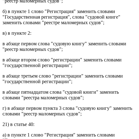
"реестр маломерных судов";
б) в
пункте 1
слово "Регистрация" заменить словами
"Государственная регистрация", слова "судовой книге"
заменить словами "реестре маломерных судов";
в) в
пункте 2
:
в
абзаце первом
слова "судовую книгу" заменить словами
"реестр маломерных судов";
в
абзаце втором
слово "регистрации" заменить словами
"государственной регистрации";
в
абзаце третьем
слово "регистрации" заменить словами
"государственной регистрации";
в
абзаце пятнадцатом
слова "судовой книги" заменить
словами "реестра маломерных судов";
г) в
абзаце первом пункта 3
слова "судовую книгу" заменить
словами "реестр маломерных судов";
21) в
статье 40
:
а) в
пункте 1
слово "Регистрация" заменить словами