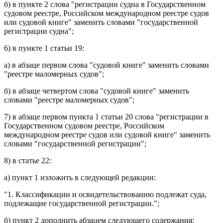
б) в
пункте 2
слова "регистрации судна в Государственном
судовом реестре, Российском международном реестре судов
или судовой книге" заменить словами "государственной
регистрации судна";
6) в
пункте 1 статьи 19
:
а) в
абзаце первом
слова "судовой книге" заменить словами
"реестре маломерных судов";
б) в
абзаце четвертом
слова "судовой книге" заменить
словами "реестре маломерных судов";
7) в
абзаце первом пункта 1 статьи 20
слова "регистрации в
Государственном судовом реестре, Российском
международном реестре судов или судовой книге" заменить
словами "государственной регистрации";
8) в
статье 22
:
а)
пункт 1
изложить в следующей редакции:
"1. Классификации и освидетельствованию подлежат суда,
подлежащие государственной регистрации.";
б)
пункт 2
дополнить
абзацем
следующего содержания: