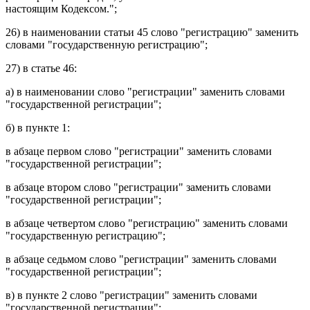
настоящим Кодексом.";
26) в
наименовании статьи 45
слово "регистрацию" заменить
словами "государственную регистрацию";
27) в
статье 46
:
а) в
наименовании
слово "регистрации" заменить словами
"государственной регистрации";
б) в
пункте 1
:
в
абзаце первом
слово "регистрации" заменить словами
"государственной регистрации";
в
абзаце втором
слово "регистрации" заменить словами
"государственной регистрации";
в
абзаце четвертом
слово "регистрацию" заменить словами
"государственную регистрацию";
в
абзаце седьмом
слово "регистрации" заменить словами
"государственной регистрации";
в) в
пункте 2
слово "регистрации" заменить словами
"государственной регистрации";