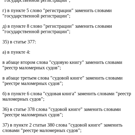
"государственной регистрации";
г) в
пункте 5
слово "регистрации" заменить словами
"государственной регистрации";
д) в
пункте 8
слово "регистрации" заменить словами
"государственной регистрации";
35) в
статье 377
:
а) в
пункте 4
:
в
абзаце втором
слова "судовую книгу" заменить словами
"реестр маломерных судов";
в
абзаце третьем
слова "судовой книге" заменить словами
"реестре маломерных судов";
б) в
пункте 6
слова "судовая книга" заменить словами "реестр
маломерных судов";
36) в
статье 378
слова "судовой книге" заменить словами
"реестре маломерных судов";
37) в
пункте 2 статьи 380
слова "судовой книге" заменить
словами "реестре маломерных судов";