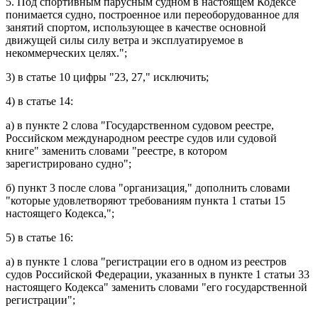
5. Под спортивным парусным судном в настоящем Кодексе
понимается судно, построенное или переоборудованное для
занятий спортом, использующее в качестве основной
движущей силы силу ветра и эксплуатируемое в
некоммерческих целях.";
3) в
статье 10
цифры "23, 27," исключить;
4) в
статье 14
:
а) в
пункте 2
слова "Государственном судовом реестре,
Российском международном реестре судов или судовой
книге" заменить словами "реестре, в котором
зарегистрировано судно";
б)
пункт 3
после слова "организация," дополнить словами
"которые удовлетворяют требованиям пункта 1 статьи 15
настоящего Кодекса,";
5) в
статье 16
:
а) в
пункте 1
слова "регистрации его в одном из реестров
судов Российской Федерации, указанных в пункте 1 статьи 33
настоящего Кодекса" заменить словами "его государственной
регистрации";