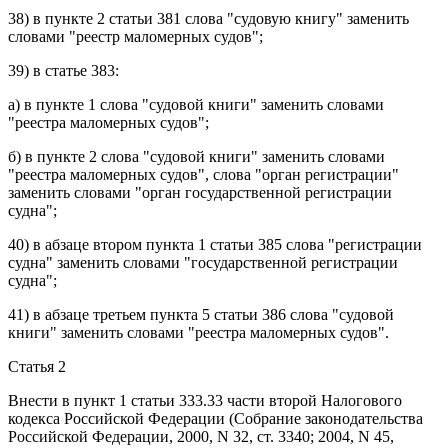
38) в
пункте 2 статьи 381
слова "судовую книгу" заменить
словами "реестр маломерных судов";
39) в
статье 383
:
а) в
пункте 1
слова "судовой книги" заменить словами
"реестра маломерных судов";
б) в
пункте 2
слова "судовой книги" заменить словами
"реестра маломерных судов", слова "орган регистрации"
заменить словами "орган государственной регистрации
судна";
40) в
абзаце втором пункта 1 статьи 385
слова "регистрации
судна" заменить словами "государственной регистрации
судна";
41) в
абзаце третьем пункта 5 статьи 386
слова "судовой
книги" заменить словами "реестра маломерных судов".
Статья 2
Внести в
пункт 1 статьи 333.33
части второй Налогового
кодекса Российской Федерации (Собрание законодательства
Российской Федерации, 2000, N 32, ст. 3340; 2004, N 45,