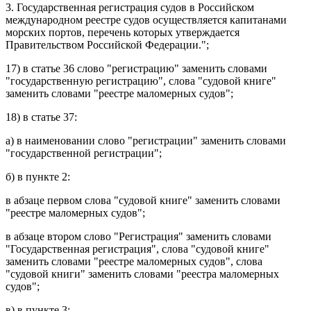
3. Государственная регистрация судов в Российском
международном реестре судов осуществляется капитанами
морских портов, перечень которых утверждается
Правительством Российской Федерации.";
17) в
статье 36
слово "регистрацию" заменить словами
"государственную регистрацию", слова "судовой книге"
заменить словами "реестре маломерных судов";
18) в
статье 37
:
а) в
наименовании
слово "регистрации" заменить словами
"государственной регистрации";
б) в
пункте 2
:
в
абзаце первом
слова "судовой книге" заменить словами
"реестре маломерных судов";
в
абзаце втором
слово "Регистрация" заменить словами
"Государственная регистрация", слова "судовой книге"
заменить словами "реестре маломерных судов", слова
"судовой книги" заменить словами "реестра маломерных
судов";
в) в
пункте 3
: