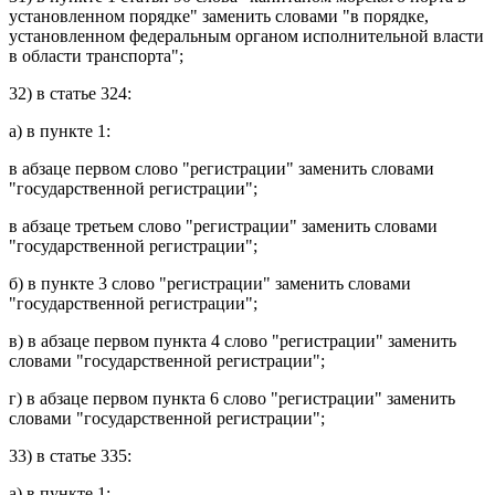
установленном порядке" заменить словами "в порядке,
установленном федеральным органом исполнительной власти
в области транспорта";
32) в
статье 324
:
а) в
пункте 1
:
в
абзаце первом
слово "регистрации" заменить словами
"государственной регистрации";
в
абзаце третьем
слово "регистрации" заменить словами
"государственной регистрации";
б) в
пункте 3
слово "регистрации" заменить словами
"государственной регистрации";
в) в
абзаце первом пункта 4
слово "регистрации" заменить
словами "государственной регистрации";
г) в
абзаце первом пункта 6
слово "регистрации" заменить
словами "государственной регистрации";
33) в
статье 335
:
а) в
пункте 1
: