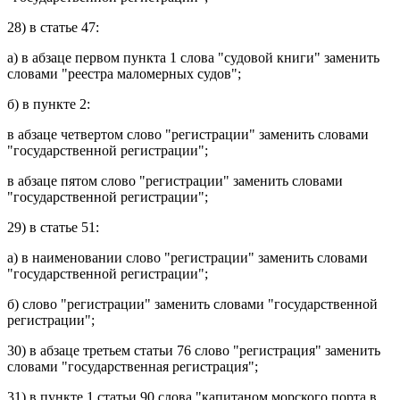
28) в
статье 47
:
а) в
абзаце первом пункта 1
слова "судовой книги" заменить
словами "реестра маломерных судов";
б) в
пункте 2
:
в
абзаце четвертом
слово "регистрации" заменить словами
"государственной регистрации";
в
абзаце пятом
слово "регистрации" заменить словами
"государственной регистрации";
29) в
статье 51
:
а) в
наименовании
слово "регистрации" заменить словами
"государственной регистрации";
б) слово "регистрации" заменить словами "государственной
регистрации";
30) в
абзаце третьем статьи 76
слово "регистрация" заменить
словами "государственная регистрация";
31) в
пункте 1 статьи 90
слова "капитаном морского порта в