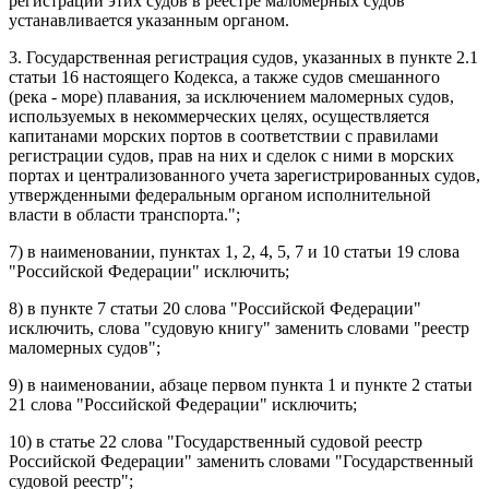
регистрации этих судов в реестре маломерных судов
устанавливается указанным органом.
3. Государственная регистрация судов, указанных в пункте 2.1
статьи 16 настоящего Кодекса, а также судов смешанного
(река - море) плавания, за исключением маломерных судов,
используемых в некоммерческих целях, осуществляется
капитанами морских портов в соответствии с правилами
регистрации судов, прав на них и сделок с ними в морских
портах и централизованного учета зарегистрированных судов,
утвержденными федеральным органом исполнительной
власти в области транспорта.";
7) в
наименовании
,
пунктах 1
,
2
,
4
,
5
,
7
и
10 статьи 19
слова
"Российской Федерации" исключить;
8) в
пункте 7 статьи 20
слова "Российской Федерации"
исключить, слова "судовую книгу" заменить словами "реестр
маломерных судов";
9) в
наименовании
,
абзаце первом пункта 1
и
пункте 2 статьи
21
слова "Российской Федерации" исключить;
10) в
статье 22
слова "Государственный судовой реестр
Российской Федерации" заменить словами "Государственный
судовой реестр";