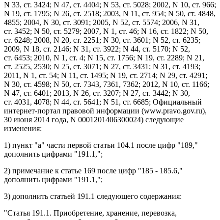
N 33, ст. 3424; N 47, ст. 4404; N 53, ст. 5028; 2002, N 10, ст. 966;
N 19, ст. 1795; N 26, ст. 2518; 2003, N 11, ст. 954; N 50, ст. 4848,
4855; 2004, N 30, ст. 3091; 2005, N 52, ст. 5574; 2006, N 31,
ст. 3452; N 50, ст. 5279; 2007, N 1, ст. 46; N 16, ст. 1822; N 50,
ст. 6248; 2008, N 20, ст. 2251; N 30, ст. 3601; N 52, ст. 6235;
2009, N 18, ст. 2146; N 31, ст. 3922; N 44, ст. 5170; N 52,
ст. 6453; 2010, N 1, ст. 4; N 15, ст. 1756; N 19, ст. 2289; N 21,
ст. 2525, 2530; N 25, ст. 3071; N 27, ст. 3431; N 31, ст. 4193;
2011, N 1, ст. 54; N 11, ст. 1495; N 19, ст. 2714; N 29, ст. 4291;
N 30, ст. 4598; N 50, ст. 7343, 7361, 7362; 2012, N 10, ст. 1166;
N 47, ст. 6401; 2013, N 26, ст. 3207; N 27, ст. 3442; N 30,
ст. 4031, 4078; N 44, ст. 5641; N 51, ст. 6685; Официальный
интернет-портал правовой информации (
www.pravo.gov.ru
),
30 июня 2014 года, N 0001201406300024) следующие
изменения:
1)
пункт "а" части первой статьи 104.1
после цифр "189,"
дополнить цифрами "191.1,";
2)
примечание
к статье 169 после цифр "185 - 185.6,"
дополнить цифрами "191.1,";
3) дополнить
статьей 191.1
следующего содержания:
"
Статья 191.1.
Приобретение, хранение, перевозка,