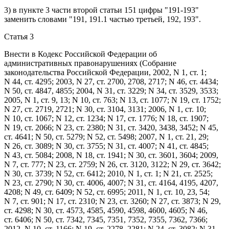
3) в
пункте 3 части второй статьи 151
цифры "191-193"
заменить словами "191, 191.1 частью третьей, 192, 193".
Статья 3
Внести в
Кодекс
Российской Федерации об
административных правонарушениях (Собрание
законодательства Российской Федерации, 2002, N 1, ст. 1;
N 44, ст. 4295; 2003, N 27, ст. 2700, 2708, 2717; N 46, ст. 4434;
N 50, ст. 4847, 4855; 2004, N 31, ст. 3229; N 34, ст. 3529, 3533;
2005, N 1, ст. 9, 13; N 10, ст. 763; N 13, ст. 1077; N 19, ст. 1752;
N 27, ст. 2719, 2721; N 30, ст. 3104, 3131; 2006, N 1, ст. 10;
N 10, ст. 1067; N 12, ст. 1234; N 17, ст. 1776; N 18, ст. 1907;
N 19, ст. 2066; N 23, ст. 2380; N 31, ст. 3420, 3438, 3452; N 45,
ст. 4641; N 50, ст. 5279; N 52, ст. 5498; 2007, N 1, ст. 21, 29;
N 26, ст. 3089; N 30, ст. 3755; N 31, ст. 4007; N 41, ст. 4845;
N 43, ст. 5084; 2008, N 18, ст. 1941; N 30, ст. 3601, 3604; 2009,
N 7, ст. 777; N 23, ст. 2759; N 26, ст. 3120, 3122; N 29, ст. 3642;
N 30, ст. 3739; N 52, ст. 6412; 2010, N 1, ст. 1; N 21, ст. 2525;
N 23, ст. 2790; N 30, ст. 4006, 4007; N 31, ст. 4164, 4195, 4207,
4208; N 49, ст. 6409; N 52, ст. 6995; 2011, N 1, ст. 10, 23, 54;
N 7, ст. 901; N 17, ст. 2310; N 23, ст. 3260; N 27, ст. 3873; N 29,
ст. 4298; N 30, ст. 4573, 4585, 4590, 4598, 4600, 4605; N 46,
ст. 6406; N 50, ст. 7342, 7345, 7351, 7352, 7355, 7362, 7366;
2012, N 10, ст. 1166; N 19, ст. 2278, 2281; N 24, ст. 3082; N 31,