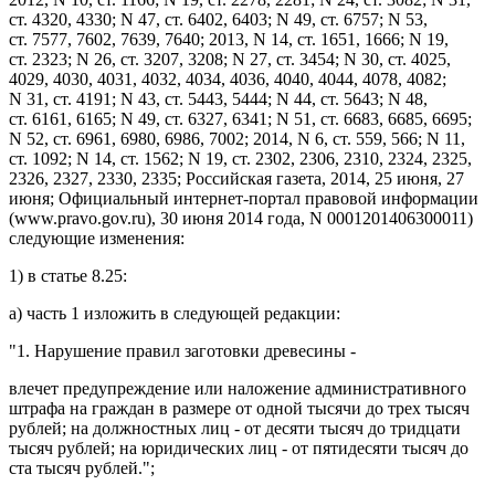
ст. 4320, 4330; N 47, ст. 6402, 6403; N 49, ст. 6757; N 53,
ст. 7577, 7602, 7639, 7640; 2013, N 14, ст. 1651, 1666; N 19,
ст. 2323; N 26, ст. 3207, 3208; N 27, ст. 3454; N 30, ст. 4025,
4029, 4030, 4031, 4032, 4034, 4036, 4040, 4044, 4078, 4082;
N 31, ст. 4191; N 43, ст. 5443, 5444; N 44, ст. 5643; N 48,
ст. 6161, 6165; N 49, ст. 6327, 6341; N 51, ст. 6683, 6685, 6695;
N 52, ст. 6961, 6980, 6986, 7002; 2014, N 6, ст. 559, 566; N 11,
ст. 1092; N 14, ст. 1562; N 19, ст. 2302, 2306, 2310, 2324, 2325,
2326, 2327, 2330, 2335; Российская газета, 2014, 25 июня, 27
июня; Официальный интернет-портал правовой информации
(
www.pravo.gov.ru
), 30 июня 2014 года, N 0001201406300011)
следующие изменения:
1) в
статье 8.25
:
а)
часть 1
изложить в следующей редакции:
"1. Нарушение правил заготовки древесины -
влечет предупреждение или наложение административного
штрафа на граждан в размере от одной тысячи до трех тысяч
рублей; на должностных лиц - от десяти тысяч до тридцати
тысяч рублей; на юридических лиц - от пятидесяти тысяч до
ста тысяч рублей.";