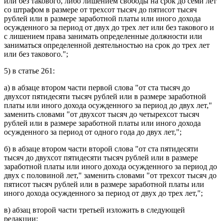
или без такового, либо лишением свободы на срок до семи лет
со штрафом в размере от трехсот тысяч до пятисот тысяч
рублей или в размере заработной платы или иного дохода
осужденного за период от двух до трех лет или без такового и
с лишением права занимать определенные должности или
заниматься определенной деятельностью на срок до трех лет
или без такового.";
5) в
статье 261
:
а) в
абзаце втором части первой
слова "от ста тысяч до
двухсот пятидесяти тысяч рублей или в размере заработной
платы или иного дохода осужденного за период до двух лет,"
заменить словами "от двухсот тысяч до четырехсот тысяч
рублей или в размере заработной платы или иного дохода
осужденного за период от одного года до двух лет,";
б) в
абзаце втором части второй
слова "от ста пятидесяти
тысяч до двухсот пятидесяти тысяч рублей или в размере
заработной платы или иного дохода осужденного за период до
двух с половиной лет," заменить словами "от трехсот тысяч до
пятисот тысяч рублей или в размере заработной платы или
иного дохода осужденного за период от двух до трех лет,";
в)
абзац второй части третьей
изложить в следующей
редакции: