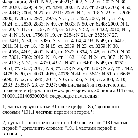
Федерации, 2001, N 52, ст. 4921; 2002, N 22, ст. 2027; N 30,
ст. 3020, 3029; N 44, ст. 4298; 2003, N 27, ст. 2700, 2706; N 50,
ст. 4847; 2004, N 27, ст. 2711; 2005, N 1, ст. 13; N 23, ст. 2200;
2006, N 28, ст. 2975, 2976; N 31, ст. 3452; 2007, N 1, ст. 46;
N 24, ст. 2830, 2833; N 49, ст. 6033; N 50, ст. 6248; 2009, N 1,
ст. 29; N 11, ст. 1267; N 44, ст. 5170; N 52, ст. 6422; 2010, N 1,
ст. 4; N 15, ст. 1756; N 19, ст. 2284; N 21, ст. 2525; N 27,
ст. 3431; N 30, ст. 3986; N 31, ст. 4164, 4193; N 49, ст. 6412;
2011, N 1, ст. 16, 45; N 15, ст. 2039; N 23, ст. 3259; N 30,
ст. 4598, 4601, 4605; N 45, ст. 6322, 6334; N 48, ст. 6730; N 50,
ст. 7361, 7362; 2012, N 10, ст. 1162, 1166; N 24, ст. 3071; N 30,
ст. 4172; N 31, ст. 4330, 4331; N 47, ст. 6401; N 49, ст. 6752;
N 53, ст. 7637; 2013, N 9, ст. 875; N 26, ст. 3207; N 27, ст. 3442,
3478; N 30, ст. 4031, 4050, 4078; N 44, ст. 5641; N 51, ст. 6685,
6696; N 52, ст. 6945; 2014, N 6, ст. 556; N 19, ст. 2303, 2310,
2333, 2335; N 23, ст. 2927; Официальный интернет-портал
правовой информации (
www.pravo.gov.ru
), 30 июня 2014 года,
N 0001201406300024) следующие изменения:
1)
часть первую статьи 31
после цифр "185," дополнить
словами "191.1 частями первой и второй,";
2)
пункт 1 части третьей статьи 150
после слов "181 частью
первой," дополнить словами "191.1 частями первой и
второй,";