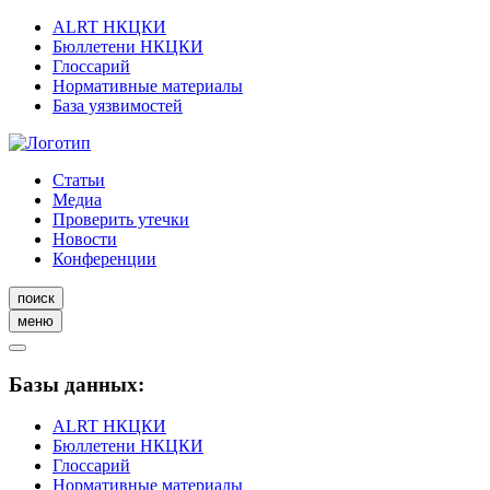
ALRT НКЦКИ
Бюллетени НКЦКИ
Глоссарий
Нормативные материалы
База уязвимостей
Статьи
Медиа
Проверить утечки
Новости
Конференции
поиск
меню
Базы данных:
ALRT НКЦКИ
Бюллетени НКЦКИ
Глоссарий
Нормативные материалы