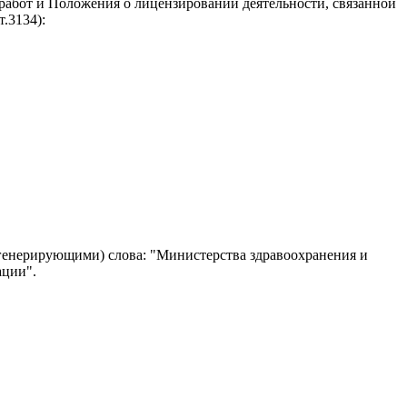
абот и Положения о лицензировании деятельности, связанной
.3134):
генерирующими) слова: "Министерства здравоохранения и
ации".