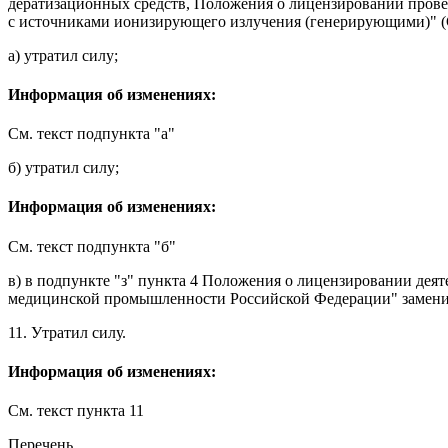
дератизационных средств, Положения о лицензировании прове
с источниками ионизирующего излучения (генерирующими)" (Со
а)
утратил силу
;
Информация об изменениях:
См. текст
подпункта "а"
б)
утратил силу
;
Информация об изменениях:
См. текст
подпункта "б"
в) в
подпункте "з" пункта 4
Положения о лицензировании деяте
медицинской промышленности Российской Федерации" заменит
11.
Утратил силу
.
Информация об изменениях:
См. текст
пункта 11
Перечень