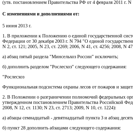
(утв.
постановлением
Правительства РФ от 4 февраля 2011 г. N 
С изменениями и дополнениями от:
5 июня 2013 г.
1. В
приложении
к Положению о единой государственной сис
Федерации от 30 декабря 2003 г. N 794 "О единой государств
N 2, ст. 121; 2005, N 23, ст. 2269; 2006, N 41, ст. 4256; 2008, N 47,
а)
абзац пятый
раздела "Минсельхоз России" исключить;
б) дополнить
разделом
"Рослесхоз" следующего содержания:
"Рослесхоз
Функциональная подсистема охраны лесов от пожаров и защиты
2. В
Положении
о разграничении полномочий федеральных орг
утвержденном
постановлением
Правительства Российской Федера
2008, N 12, ст. 1130; N 23, ст. 2713; 2009, N 10, ст. 1224):
а)
абзацы семнадцатый - девятнадцатый пункта 3
и
абзац десят
б)
пункт 28
дополнить
абзацами
следующего содержания: