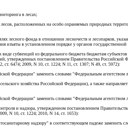
ниторинга в лесах;
ся лесов, расположенных на особо охраняемых природных террит
млях лесного фонда в отношении лесничеств и лесопарков, указа
чия изъяты в установленном порядке у органов государственной
 в виде субвенций из федерального бюджета бюджетам субъекто
ний, утвержденных
постановлением
Правительства Российской Фе
т. 6474; 2009, N 10, ст. 1224; N 11, ст. 1307; N 49, ст. 5972):
йской Федерации" заменить словами "Федеральным агентством ле
сельского хозяйства Российской Федерации), а также направляе
йской Федерации" заменить словами "Федеральным агентством л
онтроля и надзора, утвержденном
постановлением
Правительства
9, N 10, ст. 1224; 2010, N 14, ст. 1653):
итосанитарному надзору" в соответствующем падеже заменить сл