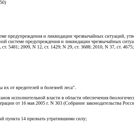
50)
теме предупреждения и ликвидации чрезвычайных ситуаций, у
енной системе предупреждения и ликвидации чрезвычайных ситуа
 ст. 5481; 2009, N 12, ст. 1429; N 29, ст. 3688; 2010, N 37, ст. 4675;
 их от вредителей и болезней леса".
анов исполнительной власти в области обеспечения биологичес
ции от 16 мая 2005 г. N 303 (Собрание законодательства Российс
ый пункта 14
признать утратившими силу;