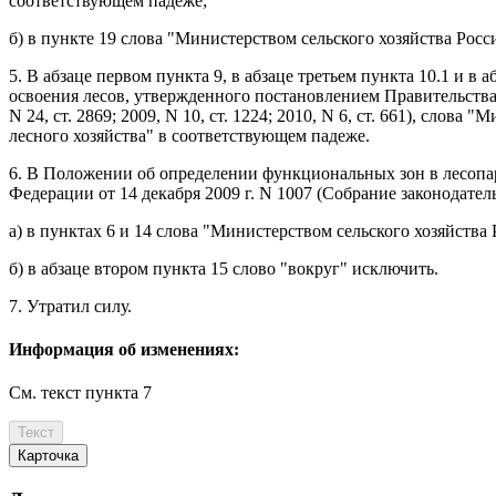
соответствующем падеже;
б) в
пункте 19
слова "Министерством сельского хозяйства Росс
5. В
абзаце первом пункта 9
, в
абзаце третьем пункта 10.1
и в
а
освоения лесов, утвержденного
постановлением
Правительства 
N 24, ст. 2869; 2009, N 10, ст. 1224; 2010, N 6, ст. 661), сл
лесного хозяйства" в соответствующем падеже.
6. В
Положении
об определении функциональных зон в лесопар
Федерации от 14 декабря 2009 г. N 1007 (Собрание законодатель
а) в
пунктах 6
и
14
слова "Министерством сельского хозяйства 
б) в
абзаце втором пункта 15
слово "вокруг" исключить.
7.
Утратил силу
.
Информация об изменениях:
См. текст
пункта 7
Текст
Карточка