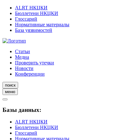
ALRT НКЦКИ
Бюллетени НКЦКИ
Глоссарий
Нормативные материалы
База уязвимостей
Статьи
Медиа
Проверить утечки
Новости
Конференции
поиск
меню
Базы данных:
ALRT НКЦКИ
Бюллетени НКЦКИ
Глоссарий
Нормативные материалы