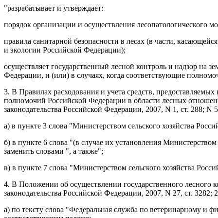
"разрабатывает и утверждает:
порядок организации и осуществления лесопатологического мо
правила санитарной безопасности в лесах (в части, касающей
и экологии Российской Федерации);
осуществляет государственный лесной контроль и надзор на зе
Федерации, и (или) в случаях, когда соответствующие полномо
3. В
Правилах
расходования и учета средств, предоставляемых
полномочий Российской Федерации в области лесных отноше
законодательства Российской Федерации, 2007, N 1, ст. 288; N 52, с
а) в
пункте 3
слова "Министерством сельского хозяйства Росси
б) в
пункте 6
слова "(в случае их установления Министерством 
заменить словами ", а также";
в) в
пункте 7
слова "Министерством сельского хозяйства Росси
4. В
Положении
об осуществлении государственного лесного к
законодательства Российской Федерации, 2007, N 27, ст. 3282; 200
а) по тексту слова "Федеральная служба по ветеринарному и ф