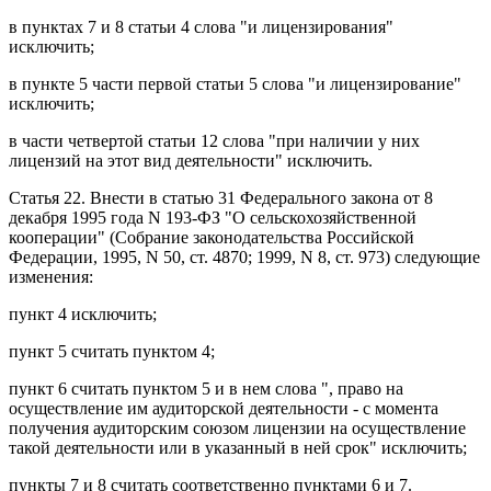
в
пунктах 7
и
8 статьи 4
слова "и лицензирования"
исключить;
в
пункте 5 части первой статьи 5
слова "и лицензирование"
исключить;
в
части четвертой статьи 12
слова "при наличии у них
лицензий на этот вид деятельности" исключить.
Статья 22
. Внести в
статью 31
Федерального закона от 8
декабря 1995 года N 193-ФЗ "О сельскохозяйственной
кооперации" (Собрание законодательства Российской
Федерации, 1995, N 50, ст. 4870; 1999, N 8, ст. 973) следующие
изменения:
пункт 4
исключить;
пункт 5 считать
пунктом 4
;
пункт 6 считать
пунктом 5
и в нем слова ", право на
осуществление им аудиторской деятельности - с момента
получения аудиторским союзом лицензии на осуществление
такой деятельности или в указанный в ней срок" исключить;
пункты 7 и 8 считать соответственно
пунктами 6
и
7
.