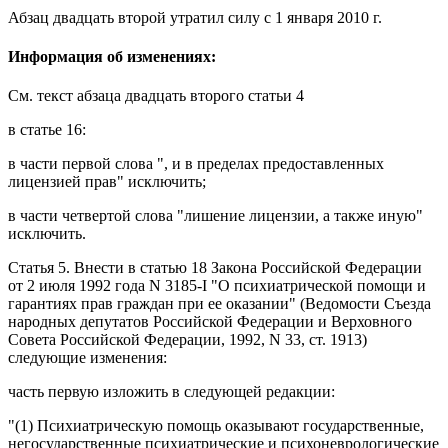
Абзац двадцать второй
утратил силу
с 1 января 2010 г.
Информация об изменениях:
См. текст
абзаца двадцать второго статьи 4
в
статье 16
:
в
части первой
слова ", и в пределах предоставленных
лицензией прав" исключить;
в
части четвертой
слова "лишение лицензии, а также иную"
исключить.
Статья 5
. Внести в
статью 18
Закона Российской Федерации
от 2 июля 1992 года N 3185-I "О психиатрической помощи и
гарантиях прав граждан при ее оказании" (Ведомости Съезда
народных депутатов Российской Федерации и Верховного
Совета Российской Федерации, 1992, N 33, ст. 1913)
следующие изменения:
часть первую
изложить в следующей редакции:
"(1) Психиатрическую помощь оказывают государственные,
негосударственные психиатрические и психоневрологические