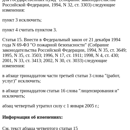
Российской Федерации, 1994, N 32, ст. 3303) следующие
изменения:
пункт 3
исключить;
пункт 4
считать пунктом 3.
Статья 15
. Внести в
Федеральный закон
от 21 декабря 1994
года N 69-ФЗ "О пожарной безопасности" (Собрание
законодательства Российской Федерации, 1994, N 35, ст. 3649;
1995, N 35, ст. 3503; 1996, N 17, ст. 1911; 1998, N 4, ст. 430;
2001, N 33, ст. 3413; 2002, N 30, ст. 3033) следующие
изменения:
в
абзаце тринадцатом части третьей статьи 3
слова "(работ,
услуг)" исключить;
в
абзаце тринадцатом статьи 16
слова "лицензирования и"
исключить;
абзац четвертый
утратил силу
с 1 января 2005 г.;
Информация об изменениях:
См. текст
абзаца четвертого статьи 15