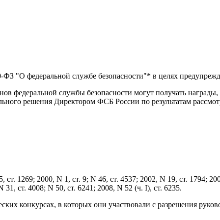
40-ФЗ "О федеральной службе безопасности"
*
в целях предупрежд
нов федеральной службы безопасности могут получать награды,
ьного решения Директором ФСБ России по результатам рассмот
1269; 2000, N 1, ст. 9; N 46, ст. 4537; 2002, N 19, ст. 1794; 2003,
 31, ст. 4008; N 50, ст. 6241; 2008, N 52 (ч. I), ст. 6235.
еских конкурсах, в которых они участвовали с разрешения руков