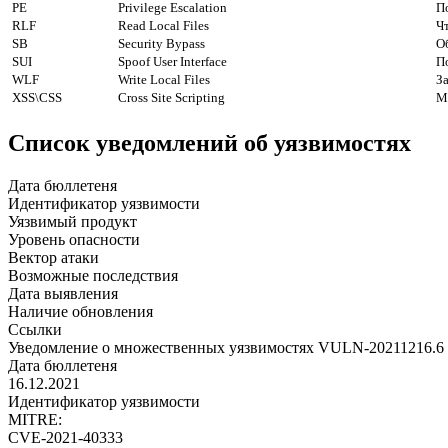
PE
Privilege Escalation
П
RLF
Read Local Files
Ч
SB
Security Bypass
О
SUI
Spoof User Interface
П
WLF
Write Local Files
З
XSS\CSS
Cross Site Scripting
М
Список уведомлений об уязвимостях
Дата бюллетеня
Идентификатор уязвимости
Уязвимый продукт
Уровень опасности
Вектор атаки
Возможные последствия
Дата выявления
Наличие обновления
Ссылки
Уведомление о множественных уязвимостях VULN-20211216.6
Дата бюллетеня
16.12.2021
Идентификатор уязвимости
MITRE:
CVE-2021-40333