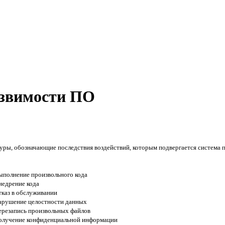
звимости ПО
ры, обозначающие последствия воздействий, которым подвергается система п
ыполнение произвольного кода
недрение кода
тказ в обслуживании
арушение целостности данных
ерезапись произвольных файлов
олучение конфиденциальной информации