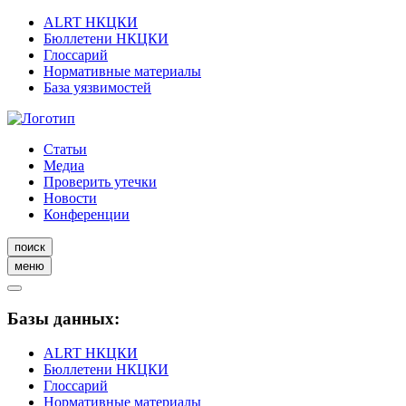
ALRT НКЦКИ
Бюллетени НКЦКИ
Глоссарий
Нормативные материалы
База уязвимостей
Статьи
Медиа
Проверить утечки
Новости
Конференции
поиск
меню
Базы данных:
ALRT НКЦКИ
Бюллетени НКЦКИ
Глоссарий
Нормативные материалы