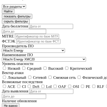
Найти
показать фильтры
скрыть фильтры
Дата бюллетеня
MITRE
ФСТЭК
Производитель ПО
Наименование ПО
Уровень опасности
Низкий
Средний
Высокий
Критический
Вектор атаки
Локальный
Сетевой
Смежная сеть
Физический д
Возможные последствия
ACE
CI
DoS
LoI
OAF
OSI
PE
RLF
Дата выявления
Наличие обновления
Не важно