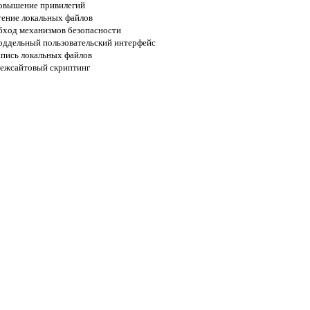
овышение привилегий
тение локальных файлов
бход механизмов безопасности
оддельный пользовательский интерфейс
апись локальных файлов
ежсайтовый скриптинг