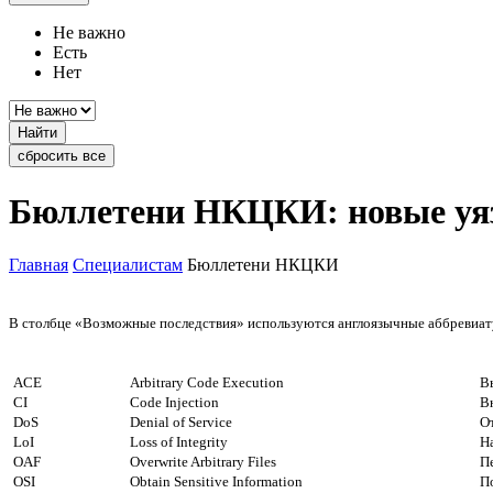
Не важно
Есть
Нет
Найти
сбросить все
Бюллетени НКЦКИ: новые уя
Главная
Специалистам
Бюллетени НКЦКИ
В столбце «Возможные последствия» используются англоязычные аббревиату
ACE
Arbitrary Code Execution
В
CI
Code Injection
В
DoS
Denial of Service
О
LoI
Loss of Integrity
Н
OAF
Overwrite Arbitrary Files
П
OSI
Obtain Sensitive Information
П