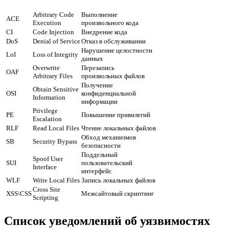
Arbitrary Code
Выполнение
ACE
Execution
произвольного кода
CI
Code Injection
Внедрение кода
DoS
Denial of Service
Отказ в обслуживании
Нарушение целостности
LoI
Loss of Integrity
данных
Overwrite
Перезапись
OAF
Arbitrary Files
произвольных файлов
Получение
Obtain Sensitive
OSI
конфиденциальной
Information
информации
Privilege
PE
Повышение привилегий
Escalation
RLF
Read Local Files
Чтение локальных файлов
Обход механизмов
SB
Security Bypass
безопасности
Поддельный
Spoof User
SUI
пользовательский
Interface
интерфейс
WLF
Write Local Files
Запись локальных файлов
Cross Site
XSS\CSS
Межсайтовый скриптинг
Scripting
Список уведомлений об уязвимостях