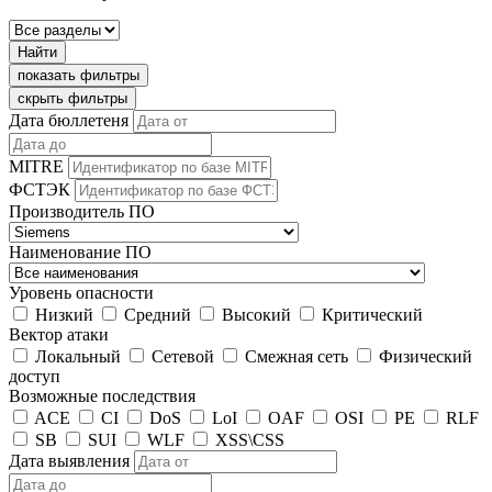
Найти
показать фильтры
скрыть фильтры
Дата бюллетеня
MITRE
ФСТЭК
Производитель ПО
Наименование ПО
Уровень опасности
Низкий
Средний
Высокий
Критический
Вектор атаки
Локальный
Сетевой
Смежная сеть
Физический
доступ
Возможные последствия
ACE
CI
DoS
LoI
OAF
OSI
PE
RLF
SB
SUI
WLF
XSS\CSS
Дата выявления