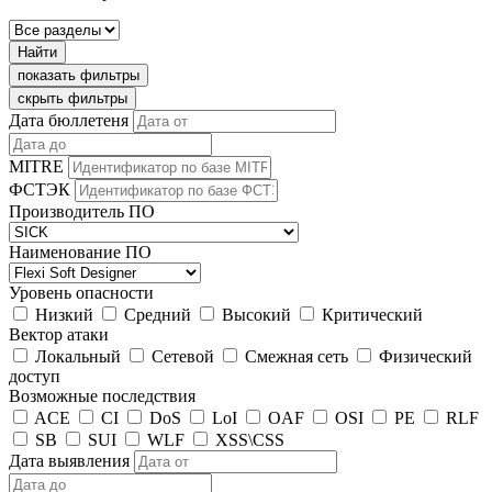
Найти
показать фильтры
скрыть фильтры
Дата бюллетеня
MITRE
ФСТЭК
Производитель ПО
Наименование ПО
Уровень опасности
Низкий
Средний
Высокий
Критический
Вектор атаки
Локальный
Сетевой
Смежная сеть
Физический
доступ
Возможные последствия
ACE
CI
DoS
LoI
OAF
OSI
PE
RLF
SB
SUI
WLF
XSS\CSS
Дата выявления