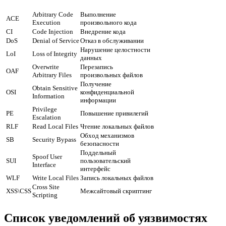
Arbitrary Code
Выполнение
ACE
Execution
произвольного кода
CI
Code Injection
Внедрение кода
DoS
Denial of Service
Отказ в обслуживании
Нарушение целостности
LoI
Loss of Integrity
данных
Overwrite
Перезапись
OAF
Arbitrary Files
произвольных файлов
Получение
Obtain Sensitive
OSI
конфиденциальной
Information
информации
Privilege
PE
Повышение привилегий
Escalation
RLF
Read Local Files
Чтение локальных файлов
Обход механизмов
SB
Security Bypass
безопасности
Поддельный
Spoof User
SUI
пользовательский
Interface
интерфейс
WLF
Write Local Files
Запись локальных файлов
Cross Site
XSS\CSS
Межсайтовый скриптинг
Scripting
Список уведомлений об уязвимостях