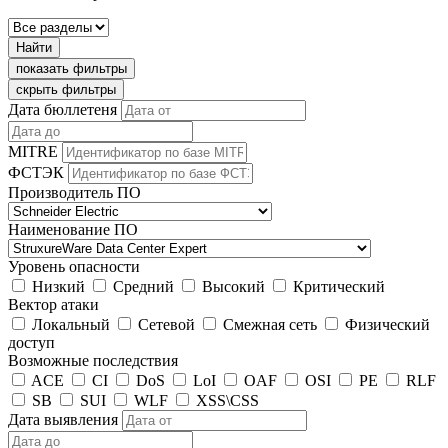
Найти
показать фильтры
скрыть фильтры
Дата бюллетеня
MITRE
ФСТЭК
Производитель ПО
Наименование ПО
Уровень опасности
Низкий
Средний
Высокий
Критический
Вектор атаки
Локальный
Сетевой
Смежная сеть
Физический
доступ
Возможные последствия
ACE
CI
DoS
LoI
OAF
OSI
PE
RLF
SB
SUI
WLF
XSS\CSS
Дата выявления