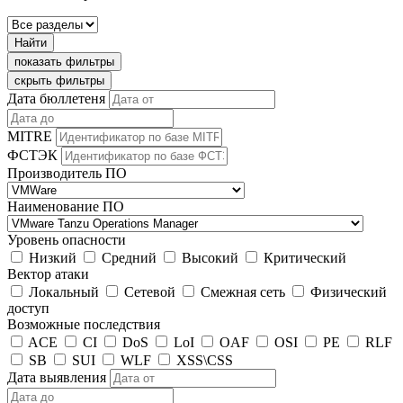
Найти
показать фильтры
скрыть фильтры
Дата бюллетеня
MITRE
ФСТЭК
Производитель ПО
Наименование ПО
Уровень опасности
Низкий
Средний
Высокий
Критический
Вектор атаки
Локальный
Сетевой
Смежная сеть
Физический
доступ
Возможные последствия
ACE
CI
DoS
LoI
OAF
OSI
PE
RLF
SB
SUI
WLF
XSS\CSS
Дата выявления