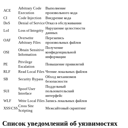
Arbitrary Code
Выполнение
ACE
Execution
произвольного кода
CI
Code Injection
Внедрение кода
DoS
Denial of Service
Отказ в обслуживании
Нарушение целостности
LoI
Loss of Integrity
данных
Overwrite
Перезапись
OAF
Arbitrary Files
произвольных файлов
Получение
Obtain Sensitive
OSI
конфиденциальной
Information
информации
Privilege
PE
Повышение привилегий
Escalation
RLF
Read Local Files
Чтение локальных файлов
Обход механизмов
SB
Security Bypass
безопасности
Поддельный
Spoof User
SUI
пользовательский
Interface
интерфейс
WLF
Write Local Files
Запись локальных файлов
Cross Site
XSS\CSS
Межсайтовый скриптинг
Scripting
Список уведомлений об уязвимостях