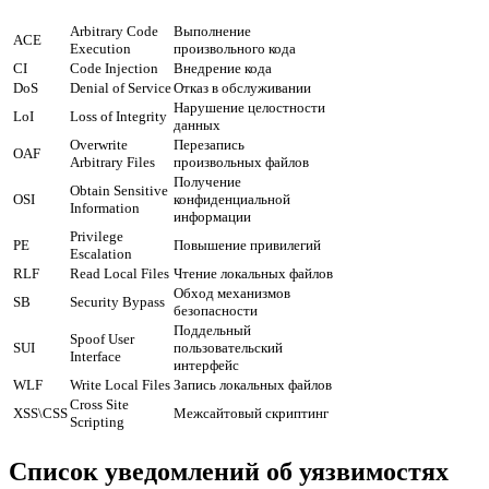
Arbitrary Code
Выполнение
ACE
Execution
произвольного кода
CI
Code Injection
Внедрение кода
DoS
Denial of Service
Отказ в обслуживании
Нарушение целостности
LoI
Loss of Integrity
данных
Overwrite
Перезапись
OAF
Arbitrary Files
произвольных файлов
Получение
Obtain Sensitive
OSI
конфиденциальной
Information
информации
Privilege
PE
Повышение привилегий
Escalation
RLF
Read Local Files
Чтение локальных файлов
Обход механизмов
SB
Security Bypass
безопасности
Поддельный
Spoof User
SUI
пользовательский
Interface
интерфейс
WLF
Write Local Files
Запись локальных файлов
Cross Site
XSS\CSS
Межсайтовый скриптинг
Scripting
Список уведомлений об уязвимостях