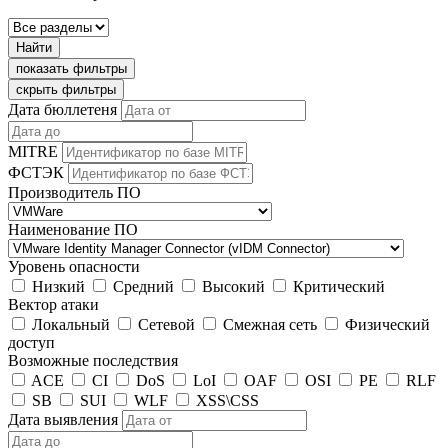
Найти
показать фильтры
скрыть фильтры
Дата бюллетеня
MITRE
ФСТЭК
Производитель ПО
Наименование ПО
Уровень опасности
Низкий
Средний
Высокий
Критический
Вектор атаки
Локальный
Сетевой
Смежная сеть
Физический
доступ
Возможные последствия
ACE
CI
DoS
LoI
OAF
OSI
PE
RLF
SB
SUI
WLF
XSS\CSS
Дата выявления