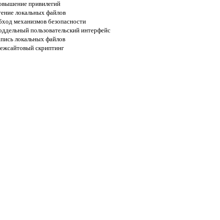
овышение привилегий
тение локальных файлов
бход механизмов безопасности
оддельный пользовательский интерфейс
апись локальных файлов
ежсайтовый скриптинг