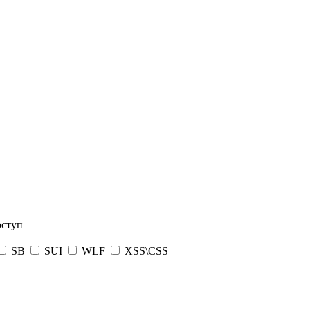
оступ
SB
SUI
WLF
XSS\CSS