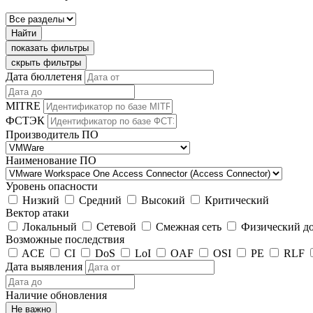
Найти
показать фильтры
скрыть фильтры
Дата бюллетеня
MITRE
ФСТЭК
Производитель ПО
Наименование ПО
Уровень опасности
Низкий
Средний
Высокий
Критический
Вектор атаки
Локальный
Сетевой
Смежная сеть
Физический д
Возможные последствия
ACE
CI
DoS
LoI
OAF
OSI
PE
RLF
Дата выявления
Наличие обновления
Не важно