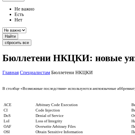
Не важно
Есть
Нет
Найти
сбросить все
Бюллетени НКЦКИ: новые уя
Главная
Специалистам
Бюллетени НКЦКИ
В столбце «Возможные последствия» используются англоязычные аббревиату
ACE
Arbitrary Code Execution
В
CI
Code Injection
В
DoS
Denial of Service
О
LoI
Loss of Integrity
Н
OAF
Overwrite Arbitrary Files
П
OSI
Obtain Sensitive Information
П