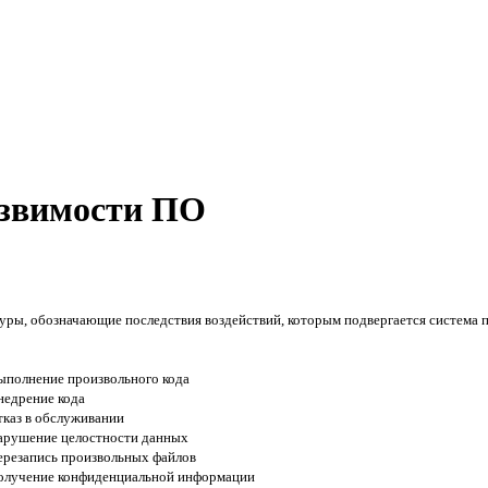
звимости ПО
ры, обозначающие последствия воздействий, которым подвергается система п
ыполнение произвольного кода
недрение кода
тказ в обслуживании
арушение целостности данных
ерезапись произвольных файлов
олучение конфиденциальной информации