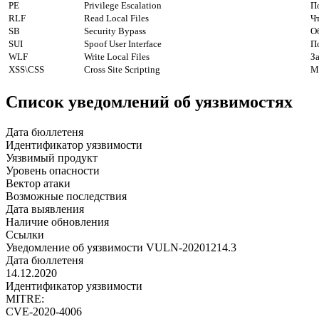
PE
Privilege Escalation
П
RLF
Read Local Files
Ч
SB
Security Bypass
О
SUI
Spoof User Interface
П
WLF
Write Local Files
З
XSS\CSS
Cross Site Scripting
М
Список уведомлений об уязвимостях
Дата бюллетеня
Идентификатор уязвимости
Уязвимый продукт
Уровень опасности
Вектор атаки
Возможные последствия
Дата выявления
Наличие обновления
Ссылки
Уведомление об уязвимости VULN-20201214.3
Дата бюллетеня
14.12.2020
Идентификатор уязвимости
MITRE:
CVE-2020-4006