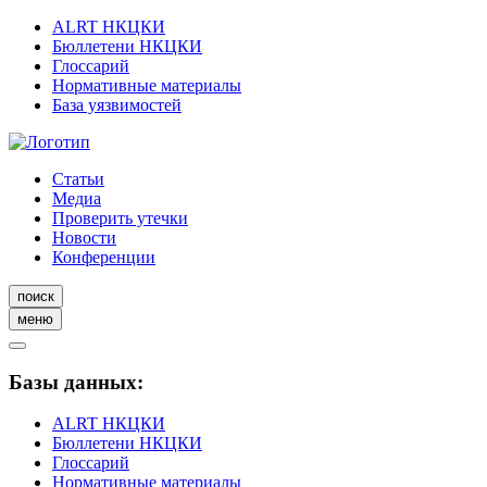
ALRT НКЦКИ
Бюллетени НКЦКИ
Глоссарий
Нормативные материалы
База уязвимостей
Статьи
Медиа
Проверить утечки
Новости
Конференции
поиск
меню
Базы данных:
ALRT НКЦКИ
Бюллетени НКЦКИ
Глоссарий
Нормативные материалы