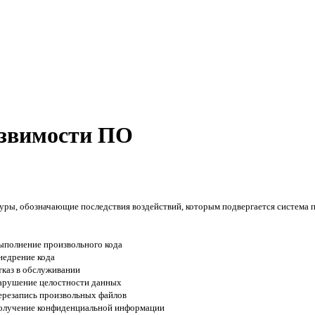
звимости ПО
ры, обозначающие последствия воздействий, которым подвергается система п
ыполнение произвольного кода
недрение кода
тказ в обслуживании
арушение целостности данных
ерезапись произвольных файлов
олучение конфиденциальной информации