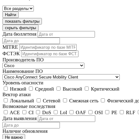
Найти
показать фильтры
скрыть фильтры
Дата бюллетеня
MITRE
ФСТЭК
Производитель ПО
Наименование ПО
Уровень опасности
Низкий
Средний
Высокий
Критический
Вектор атаки
Локальный
Сетевой
Смежная сеть
Физический д
Возможные последствия
ACE
CI
DoS
LoI
OAF
OSI
PE
RLF
Дата выявления
Наличие обновления
Не важно