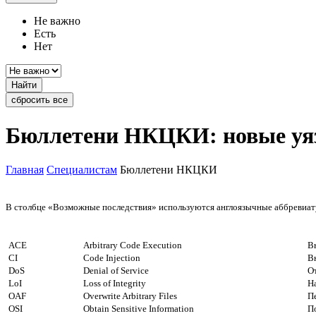
Не важно
Есть
Нет
Найти
сбросить все
Бюллетени НКЦКИ: новые уя
Главная
Специалистам
Бюллетени НКЦКИ
В столбце «Возможные последствия» используются англоязычные аббревиату
ACE
Arbitrary Code Execution
В
CI
Code Injection
В
DoS
Denial of Service
О
LoI
Loss of Integrity
Н
OAF
Overwrite Arbitrary Files
П
OSI
Obtain Sensitive Information
П