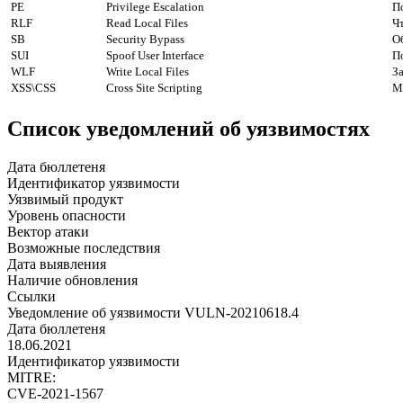
PE
Privilege Escalation
П
RLF
Read Local Files
Ч
SB
Security Bypass
О
SUI
Spoof User Interface
П
WLF
Write Local Files
З
XSS\CSS
Cross Site Scripting
М
Список уведомлений об уязвимостях
Дата бюллетеня
Идентификатор уязвимости
Уязвимый продукт
Уровень опасности
Вектор атаки
Возможные последствия
Дата выявления
Наличие обновления
Ссылки
Уведомление об уязвимости VULN-20210618.4
Дата бюллетеня
18.06.2021
Идентификатор уязвимости
MITRE:
CVE-2021-1567