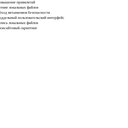
овышение привилегий
тение локальных файлов
бход механизмов безопасности
оддельный пользовательский интерфейс
апись локальных файлов
ежсайтовый скриптинг