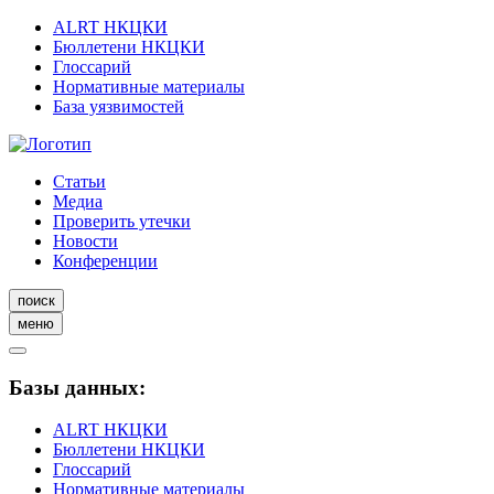
ALRT НКЦКИ
Бюллетени НКЦКИ
Глоссарий
Нормативные материалы
База уязвимостей
Статьи
Медиа
Проверить утечки
Новости
Конференции
поиск
меню
Базы данных:
ALRT НКЦКИ
Бюллетени НКЦКИ
Глоссарий
Нормативные материалы