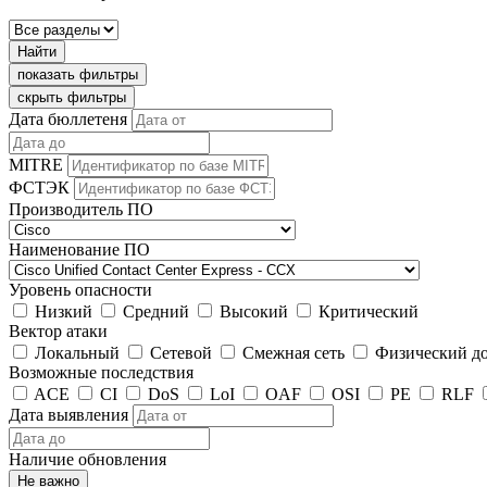
Найти
показать фильтры
скрыть фильтры
Дата бюллетеня
MITRE
ФСТЭК
Производитель ПО
Наименование ПО
Уровень опасности
Низкий
Средний
Высокий
Критический
Вектор атаки
Локальный
Сетевой
Смежная сеть
Физический д
Возможные последствия
ACE
CI
DoS
LoI
OAF
OSI
PE
RLF
Дата выявления
Наличие обновления
Не важно