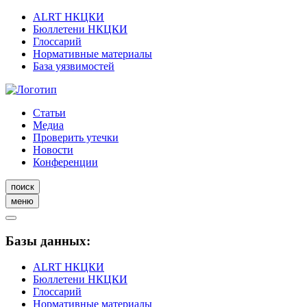
ALRT НКЦКИ
Бюллетени НКЦКИ
Глоссарий
Нормативные материалы
База уязвимостей
Статьи
Медиа
Проверить утечки
Новости
Конференции
поиск
меню
Базы данных:
ALRT НКЦКИ
Бюллетени НКЦКИ
Глоссарий
Нормативные материалы