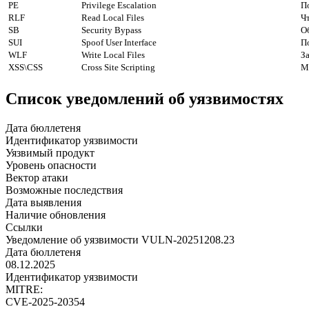
PE
Privilege Escalation
П
RLF
Read Local Files
Ч
SB
Security Bypass
О
SUI
Spoof User Interface
П
WLF
Write Local Files
З
XSS\CSS
Cross Site Scripting
М
Список уведомлений об уязвимостях
Дата бюллетеня
Идентификатор уязвимости
Уязвимый продукт
Уровень опасности
Вектор атаки
Возможные последствия
Дата выявления
Наличие обновления
Ссылки
Уведомление об уязвимости VULN-20251208.23
Дата бюллетеня
08.12.2025
Идентификатор уязвимости
MITRE:
CVE-2025-20354