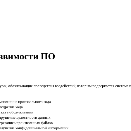
звимости ПО
ры, обозначающие последствия воздействий, которым подвергается система п
ыполнение произвольного кода
недрение кода
тказ в обслуживании
арушение целостности данных
ерезапись произвольных файлов
олучение конфиденциальной информации