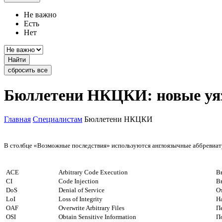
Не важно
Есть
Нет
Найти
сбросить все
Бюллетени НКЦКИ: новые уя
Главная
Специалистам
Бюллетени НКЦКИ
В столбце «Возможные последствия» используются англоязычные аббревиату
ACE
Arbitrary Code Execution
В
CI
Code Injection
В
DoS
Denial of Service
О
LoI
Loss of Integrity
Н
OAF
Overwrite Arbitrary Files
П
OSI
Obtain Sensitive Information
П