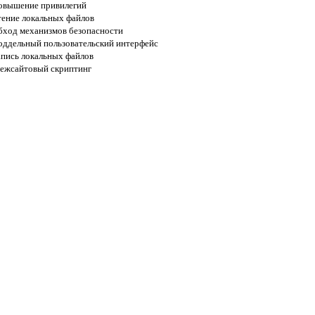
овышение привилегий
тение локальных файлов
бход механизмов безопасности
оддельный пользовательский интерфейс
апись локальных файлов
ежсайтовый скриптинг