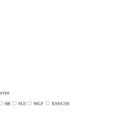
оступ
SB
SUI
WLF
XSS\CSS