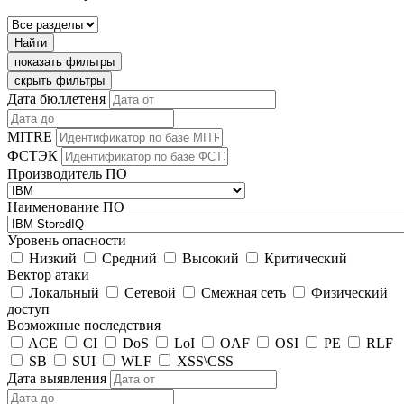
Найти
показать фильтры
скрыть фильтры
Дата бюллетеня
MITRE
ФСТЭК
Производитель ПО
Наименование ПО
Уровень опасности
Низкий
Средний
Высокий
Критический
Вектор атаки
Локальный
Сетевой
Смежная сеть
Физический
доступ
Возможные последствия
ACE
CI
DoS
LoI
OAF
OSI
PE
RLF
SB
SUI
WLF
XSS\CSS
Дата выявления