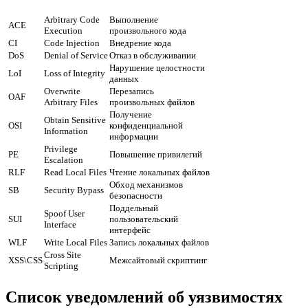
Arbitrary Code
Выполнение
ACE
Execution
произвольного кода
CI
Code Injection
Внедрение кода
DoS
Denial of Service
Отказ в обслуживании
Нарушение целостности
LoI
Loss of Integrity
данных
Overwrite
Перезапись
OAF
Arbitrary Files
произвольных файлов
Получение
Obtain Sensitive
OSI
конфиденциальной
Information
информации
Privilege
PE
Повышение привилегий
Escalation
RLF
Read Local Files
Чтение локальных файлов
Обход механизмов
SB
Security Bypass
безопасности
Поддельный
Spoof User
SUI
пользовательский
Interface
интерфейс
WLF
Write Local Files
Запись локальных файлов
Cross Site
XSS\CSS
Межсайтовый скриптинг
Scripting
Список уведомлений об уязвимостях