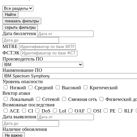
Найти
показать фильтры
скрыть фильтры
Дата бюллетеня
MITRE
ФСТЭК
Производитель ПО
Наименование ПО
Уровень опасности
Низкий
Средний
Высокий
Критический
Вектор атаки
Локальный
Сетевой
Смежная сеть
Физический д
Возможные последствия
ACE
CI
DoS
LoI
OAF
OSI
PE
RLF
Дата выявления
Наличие обновления
Не важно