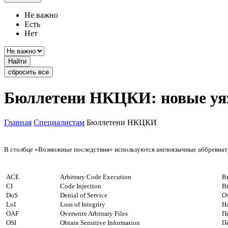
Не важно
Есть
Нет
Найти
сбросить все
Бюллетени НКЦКИ: новые уя
Главная
Специалистам
Бюллетени НКЦКИ
В столбце «Возможные последствия» используются англоязычные аббревиату
ACE
Arbitrary Code Execution
В
CI
Code Injection
В
DoS
Denial of Service
О
LoI
Loss of Integrity
Н
OAF
Overwrite Arbitrary Files
П
OSI
Obtain Sensitive Information
П