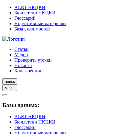
ALRT НКЦКИ
Бюллетени НКЦКИ
Глоссарий
Нормативные материалы
База уязвимостей
Статьи
Медиа
Проверить утечки
Новости
Конференции
поиск
меню
Базы данных:
ALRT НКЦКИ
Бюллетени НКЦКИ
Глоссарий
Нормативные материалы