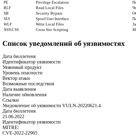
PE
Privilege Escalation
П
RLF
Read Local Files
Ч
SB
Security Bypass
О
SUI
Spoof User Interface
П
WLF
Write Local Files
З
XSS\CSS
Cross Site Scripting
М
Список уведомлений об уязвимостях
Дата бюллетеня
Идентификатор уязвимости
Уязвимый продукт
Уровень опасности
Вектор атаки
Возможные последствия
Дата выявления
Наличие обновления
Ссылки
Уведомление об уязвимости VULN-20220621.4
Дата бюллетеня
21.06.2022
Идентификатор уязвимости
MITRE:
CVE-2022-22965