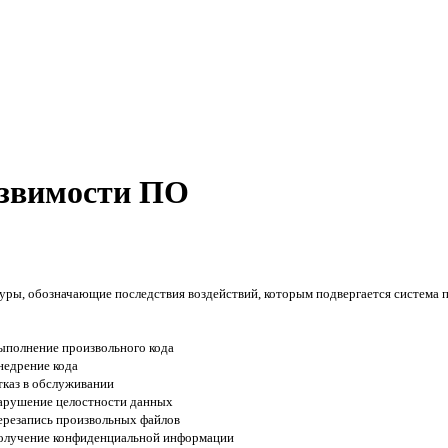
звимости ПО
ры, обозначающие последствия воздействий, которым подвергается система п
ыполнение произвольного кода
недрение кода
тказ в обслуживании
арушение целостности данных
ерезапись произвольных файлов
олучение конфиденциальной информации