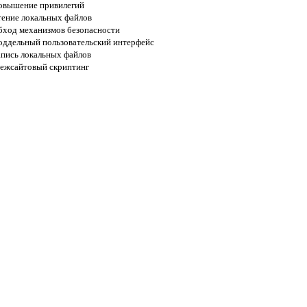
овышение привилегий
тение локальных файлов
бход механизмов безопасности
оддельный пользовательский интерфейс
апись локальных файлов
ежсайтовый скриптинг