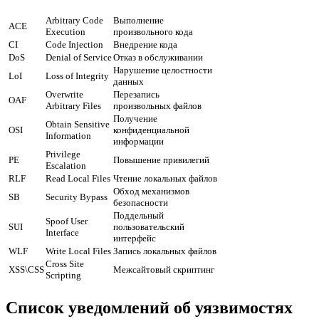
Arbitrary Code
Выполнение
ACE
Execution
произвольного кода
CI
Code Injection
Внедрение кода
DoS
Denial of Service
Отказ в обслуживании
Нарушение целостности
LoI
Loss of Integrity
данных
Overwrite
Перезапись
OAF
Arbitrary Files
произвольных файлов
Получение
Obtain Sensitive
OSI
конфиденциальной
Information
информации
Privilege
PE
Повышение привилегий
Escalation
RLF
Read Local Files
Чтение локальных файлов
Обход механизмов
SB
Security Bypass
безопасности
Поддельный
Spoof User
SUI
пользовательский
Interface
интерфейс
WLF
Write Local Files
Запись локальных файлов
Cross Site
XSS\CSS
Межсайтовый скриптинг
Scripting
Список уведомлений об уязвимостях