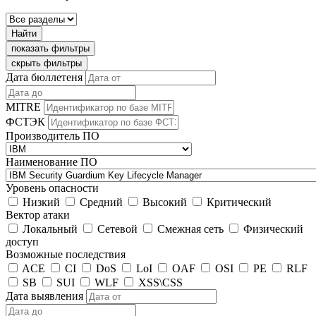
Найти
показать фильтры
скрыть фильтры
Дата бюллетеня
MITRE
ФСТЭК
Производитель ПО
Наименование ПО
Уровень опасности
Низкий
Средний
Высокий
Критический
Вектор атаки
Локальный
Сетевой
Смежная сеть
Физический
доступ
Возможные последствия
ACE
CI
DoS
LoI
OAF
OSI
PE
RLF
SB
SUI
WLF
XSS\CSS
Дата выявления