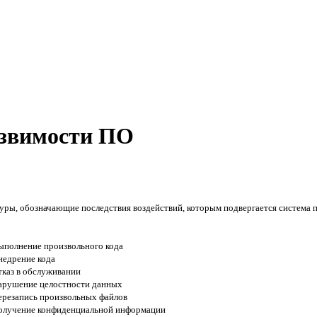
звимости ПО
ры, обозначающие последствия воздействий, которым подвергается система п
ыполнение произвольного кода
недрение кода
тказ в обслуживании
арушение целостности данных
ерезапись произвольных файлов
олучение конфиденциальной информации