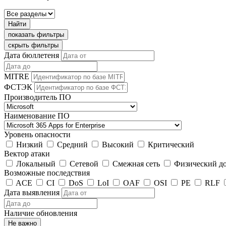
Найти
показать фильтры
скрыть фильтры
Дата бюллетеня
MITRE
ФСТЭК
Производитель ПО
Наименование ПО
Уровень опасности
Низкий
Средний
Высокий
Критический
Вектор атаки
Локальный
Сетевой
Смежная сеть
Физический д
Возможные последствия
ACE
CI
DoS
LoI
OAF
OSI
PE
RLF
Дата выявления
Наличие обновления
Не важно