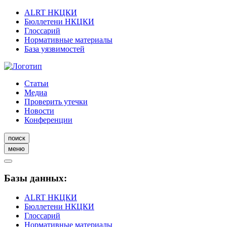
ALRT НКЦКИ
Бюллетени НКЦКИ
Глоссарий
Нормативные материалы
База уязвимостей
Статьи
Медиа
Проверить утечки
Новости
Конференции
поиск
меню
Базы данных:
ALRT НКЦКИ
Бюллетени НКЦКИ
Глоссарий
Нормативные материалы