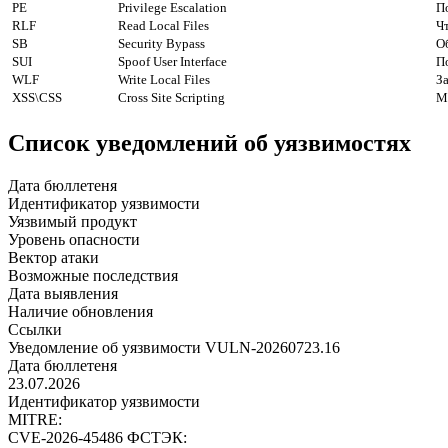
PE
Privilege Escalation
П
RLF
Read Local Files
Ч
SB
Security Bypass
О
SUI
Spoof User Interface
П
WLF
Write Local Files
З
XSS\CSS
Cross Site Scripting
М
Список уведомлений об уязвимостях
Дата бюллетеня
Идентификатор уязвимости
Уязвимый продукт
Уровень опасности
Вектор атаки
Возможные последствия
Дата выявления
Наличие обновления
Ссылки
Уведомление об уязвимости VULN-20260723.16
Дата бюллетеня
23.07.2026
Идентификатор уязвимости
MITRE:
CVE-2026-45486
ФСТЭК: