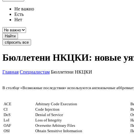
Не важно
Есть
Нет
Найти
сбросить все
Бюллетени НКЦКИ: новые уя
Главная
Специалистам
Бюллетени НКЦКИ
В столбце «Возможные последствия» используются англоязычные аббревиату
ACE
Arbitrary Code Execution
В
CI
Code Injection
В
DoS
Denial of Service
О
LoI
Loss of Integrity
Н
OAF
Overwrite Arbitrary Files
П
OSI
Obtain Sensitive Information
П