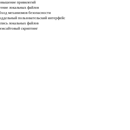
овышение привилегий
тение локальных файлов
бход механизмов безопасности
оддельный пользовательский интерфейс
апись локальных файлов
ежсайтовый скриптинг