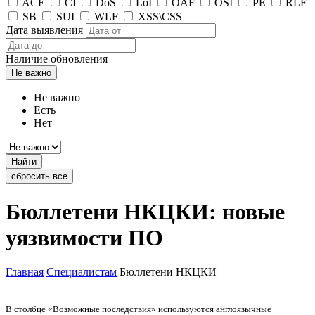
ACE
CI
DoS
LoI
OAF
OSI
PE
RLF
SB
SUI
WLF
XSS\CSS
Дата выявления
Наличие обновления
Не важно
Не важно
Есть
Нет
Найти
сбросить все
Бюллетени НКЦКИ: новые
уязвимости ПО
Главная
Специалистам
Бюллетени НКЦКИ
В столбце «Возможные последствия» используются англоязычные