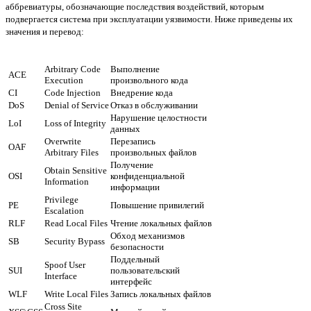
аббревиатуры, обозначающие последствия воздействий, которым
подвергается система при эксплуатации уязвимости. Ниже приведены их
значения и перевод:
Arbitrary Code
Выполнение
ACE
Execution
произвольного кода
CI
Code Injection
Внедрение кода
DoS
Denial of Service
Отказ в обслуживании
Нарушение целостности
LoI
Loss of Integrity
данных
Overwrite
Перезапись
OAF
Arbitrary Files
произвольных файлов
Получение
Obtain Sensitive
OSI
конфиденциальной
Information
информации
Privilege
PE
Повышение привилегий
Escalation
RLF
Read Local Files
Чтение локальных файлов
Обход механизмов
SB
Security Bypass
безопасности
Поддельный
Spoof User
SUI
пользовательский
Interface
интерфейс
WLF
Write Local Files
Запись локальных файлов
Cross Site