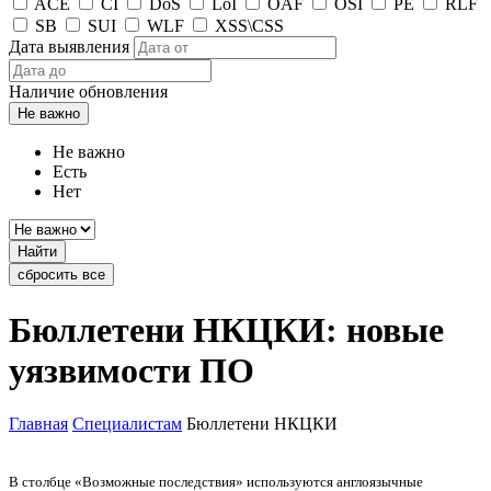
ACE
CI
DoS
LoI
OAF
OSI
PE
RLF
SB
SUI
WLF
XSS\CSS
Дата выявления
Наличие обновления
Не важно
Не важно
Есть
Нет
Найти
сбросить все
Бюллетени НКЦКИ: новые
уязвимости ПО
Главная
Специалистам
Бюллетени НКЦКИ
В столбце «Возможные последствия» используются англоязычные