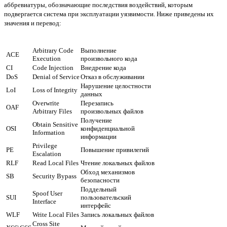
аббревиатуры, обозначающие последствия воздействий, которым
подвергается система при эксплуатации уязвимости. Ниже приведены их
значения и перевод:
Arbitrary Code
Выполнение
ACE
Execution
произвольного кода
CI
Code Injection
Внедрение кода
DoS
Denial of Service
Отказ в обслуживании
Нарушение целостности
LoI
Loss of Integrity
данных
Overwrite
Перезапись
OAF
Arbitrary Files
произвольных файлов
Получение
Obtain Sensitive
OSI
конфиденциальной
Information
информации
Privilege
PE
Повышение привилегий
Escalation
RLF
Read Local Files
Чтение локальных файлов
Обход механизмов
SB
Security Bypass
безопасности
Поддельный
Spoof User
SUI
пользовательский
Interface
интерфейс
WLF
Write Local Files
Запись локальных файлов
Cross Site