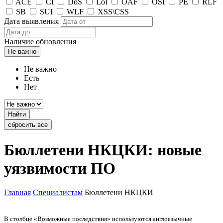
ACE
CI
DoS
LoI
OAF
OSI
PE
RLF
SB
SUI
WLF
XSS\CSS
Дата выявления
Наличие обновления
Не важно
Не важно
Есть
Нет
Найти
сбросить все
Бюллетени НКЦКИ: новые
уязвимости ПО
Главная
Специалистам
Бюллетени НКЦКИ
В столбце «Возможные последствия» используются англоязычные