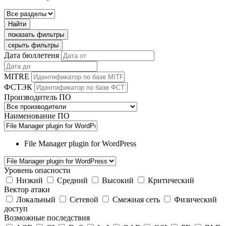
Найти
показать фильтры
скрыть фильтры
Дата бюллетеня
MITRE
ФСТЭК
Производитель ПО
Наименование ПО
File Manager plugin for WordPress
Уровень опасности
Низкий
Средний
Высокий
Критический
Вектор атаки
Локальный
Сетевой
Смежная сеть
Физический
доступ
Возможные последствия