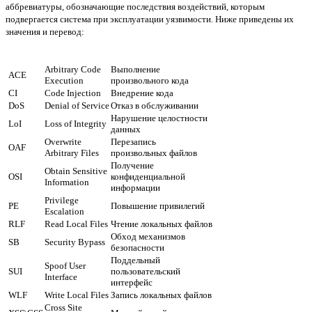
аббревиатуры, обозначающие последствия воздействий, которым
подвергается система при эксплуатации уязвимости. Ниже приведены их
значения и перевод:
Arbitrary Code
Выполнение
ACE
Execution
произвольного кода
CI
Code Injection
Внедрение кода
DoS
Denial of Service
Отказ в обслуживании
Нарушение целостности
LoI
Loss of Integrity
данных
Overwrite
Перезапись
OAF
Arbitrary Files
произвольных файлов
Получение
Obtain Sensitive
OSI
конфиденциальной
Information
информации
Privilege
PE
Повышение привилегий
Escalation
RLF
Read Local Files
Чтение локальных файлов
Обход механизмов
SB
Security Bypass
безопасности
Поддельный
Spoof User
SUI
пользовательский
Interface
интерфейс
WLF
Write Local Files
Запись локальных файлов
Cross Site