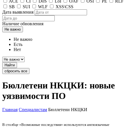
ACE
CI
DoS
LoI
OAF
OSI
PE
RLF
SB
SUI
WLF
XSS\CSS
Дата выявления
Наличие обновления
Не важно
Не важно
Есть
Нет
Найти
сбросить все
Бюллетени НКЦКИ: новые
уязвимости ПО
Главная
Специалистам
Бюллетени НКЦКИ
В столбце «Возможные последствия» используются англоязычные