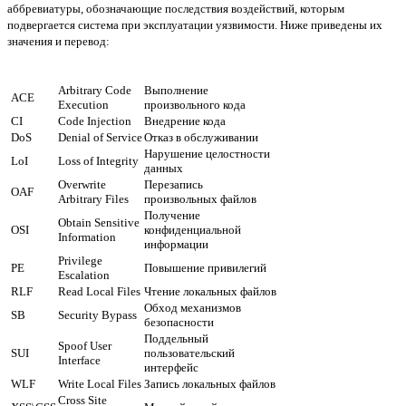
аббревиатуры, обозначающие последствия воздействий, которым
подвергается система при эксплуатации уязвимости. Ниже приведены их
значения и перевод:
Arbitrary Code
Выполнение
ACE
Execution
произвольного кода
CI
Code Injection
Внедрение кода
DoS
Denial of Service
Отказ в обслуживании
Нарушение целостности
LoI
Loss of Integrity
данных
Overwrite
Перезапись
OAF
Arbitrary Files
произвольных файлов
Получение
Obtain Sensitive
OSI
конфиденциальной
Information
информации
Privilege
PE
Повышение привилегий
Escalation
RLF
Read Local Files
Чтение локальных файлов
Обход механизмов
SB
Security Bypass
безопасности
Поддельный
Spoof User
SUI
пользовательский
Interface
интерфейс
WLF
Write Local Files
Запись локальных файлов
Cross Site