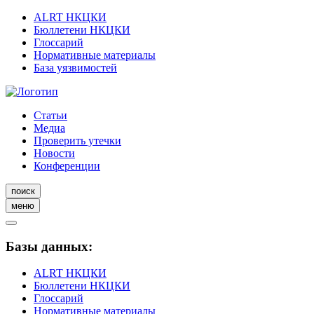
ALRT НКЦКИ
Бюллетени НКЦКИ
Глоссарий
Нормативные материалы
База уязвимостей
Статьи
Медиа
Проверить утечки
Новости
Конференции
поиск
меню
Базы данных:
ALRT НКЦКИ
Бюллетени НКЦКИ
Глоссарий
Нормативные материалы