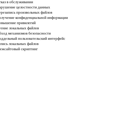
тказ в обслуживании
арушение целостности данных
ерезапись произвольных файлов
олучение конфиденциальной информации
овышение привилегий
тение локальных файлов
бход механизмов безопасности
оддельный пользовательский интерфейс
апись локальных файлов
ежсайтовый скриптинг