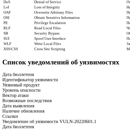
DoS
Denial of Service
О
LoI
Loss of Integrity
Н
OAF
Overwrite Arbitrary Files
П
OSI
Obtain Sensitive Information
П
PE
Privilege Escalation
П
RLF
Read Local Files
Ч
SB
Security Bypass
О
SUI
Spoof User Interface
П
WLF
Write Local Files
З
XSS\CSS
Cross Site Scripting
М
Список уведомлений об уязвимостях
Дата бюллетеня
Идентификатор уязвимости
Уязвимый продукт
Уровень опасности
Вектор атаки
Возможные последствия
Дата выявления
Наличие обновления
Ссылки
Уведомление об уязвимости VULN-20220601.1
Дата бюллетеня