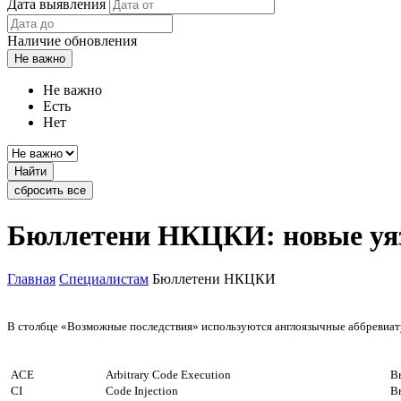
Дата выявления
Наличие обновления
Не важно
Не важно
Есть
Нет
Найти
сбросить все
Бюллетени НКЦКИ: новые уя
Главная
Специалистам
Бюллетени НКЦКИ
В столбце «Возможные последствия» используются англоязычные аббревиату
ACE
Arbitrary Code Execution
В
CI
Code Injection
В