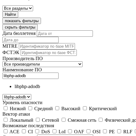
Найти
показать фильтры
скрыть фильтры
Дата бюллетеня
MITRE
ФСТЭК
Производитель ПО
Наименование ПО
libphp-adodb
Уровень опасности
Низкий
Средний
Высокий
Критический
Вектор атаки
Локальный
Сетевой
Смежная сеть
Физический д
Возможные последствия
ACE
CI
DoS
LoI
OAF
OSI
PE
RLF