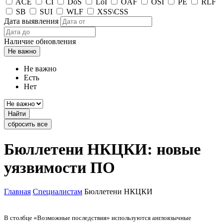
ACE
CI
DoS
LoI
OAF
OSI
PE
RLF
SB
SUI
WLF
XSS\CSS
Дата выявления
Наличие обновления
Не важно
Не важно
Есть
Нет
Найти
сбросить все
Бюллетени НКЦКИ: новые
уязвимости ПО
Главная
Специалистам
Бюллетени НКЦКИ
В столбце «Возможные последствия» используются англоязычные