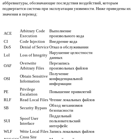
аббревиатуры, обозначающие последствия воздействий, которым
подвергается система при эксплуатации уязвимости. Ниже приведены их
значения и перевод:
Arbitrary Code
Выполнение
ACE
Execution
произвольного кода
CI
Code Injection
Внедрение кода
DoS
Denial of Service
Отказ в обслуживании
Нарушение целостности
LoI
Loss of Integrity
данных
Overwrite
Перезапись
OAF
Arbitrary Files
произвольных файлов
Получение
Obtain Sensitive
OSI
конфиденциальной
Information
информации
Privilege
PE
Повышение привилегий
Escalation
RLF
Read Local Files
Чтение локальных файлов
Обход механизмов
SB
Security Bypass
безопасности
Поддельный
Spoof User
SUI
пользовательский
Interface
интерфейс
WLF
Write Local Files
Запись локальных файлов
Cross Site