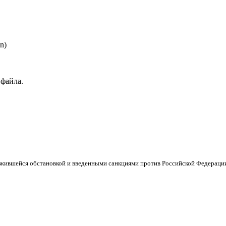
n)
 файла.
ложившейся обстановкой и введенными санкциями против Российской Федераци