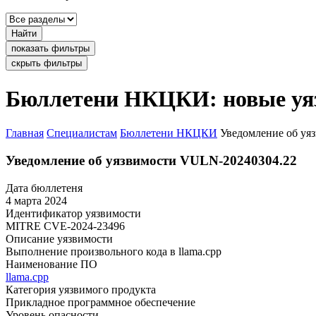
Найти
показать фильтры
скрыть фильтры
Бюллетени НКЦКИ: новые уя
Главная
Специалистам
Бюллетени НКЦКИ
Уведомление об уя
Уведомление об уязвимости VULN-20240304.22
Дата бюллетеня
4 марта 2024
Идентификатор уязвимости
MITRE
CVE-2024-23496
Описание уязвимости
Выполнение произвольного кода в llama.cpp
Наименование ПО
llama.cpp
Категория уязвимого продукта
Прикладное программное обеспечение
Уровень опасности