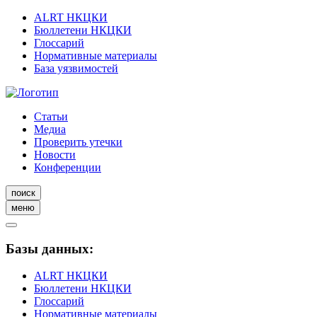
ALRT НКЦКИ
Бюллетени НКЦКИ
Глоссарий
Нормативные материалы
База уязвимостей
Статьи
Медиа
Проверить утечки
Новости
Конференции
поиск
меню
Базы данных:
ALRT НКЦКИ
Бюллетени НКЦКИ
Глоссарий
Нормативные материалы