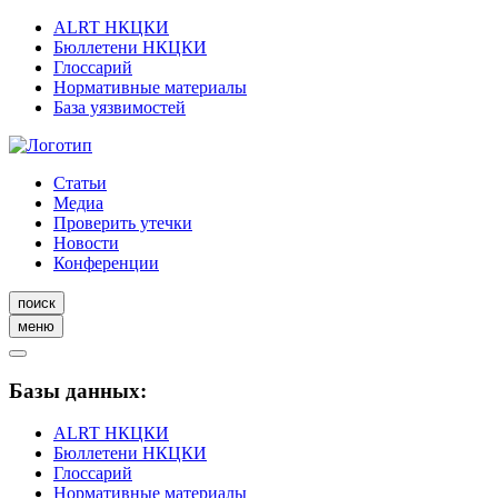
ALRT НКЦКИ
Бюллетени НКЦКИ
Глоссарий
Нормативные материалы
База уязвимостей
Статьи
Медиа
Проверить утечки
Новости
Конференции
поиск
меню
Базы данных:
ALRT НКЦКИ
Бюллетени НКЦКИ
Глоссарий
Нормативные материалы