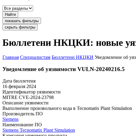
Найти
показать фильтры
скрыть фильтры
Бюллетени НКЦКИ: новые уя
Главная
Специалистам
Бюллетени НКЦКИ
Уведомление об уя
Уведомление об уязвимости VULN-20240216.5
Дата бюллетеня
16 февраля 2024
Идентификатор уязвимости
MITRE
CVE-2024-23798
Описание уязвимости
Выполнение произвольного кода в Tecnomatix Plant Simulation
Производитель ПО
Siemens
Наименование ПО
Siemens Tecnomatix Plant Simulation
Категория уязвимого продукта