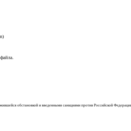
n)
 файла.
ложившейся обстановкой и введенными санкциями против Российской Федераци