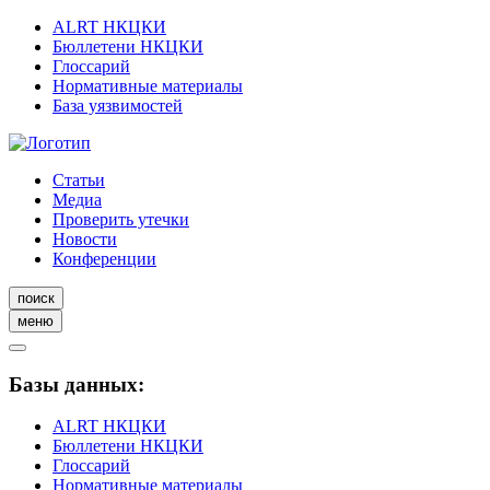
ALRT НКЦКИ
Бюллетени НКЦКИ
Глоссарий
Нормативные материалы
База уязвимостей
Статьи
Медиа
Проверить утечки
Новости
Конференции
поиск
меню
Базы данных:
ALRT НКЦКИ
Бюллетени НКЦКИ
Глоссарий
Нормативные материалы