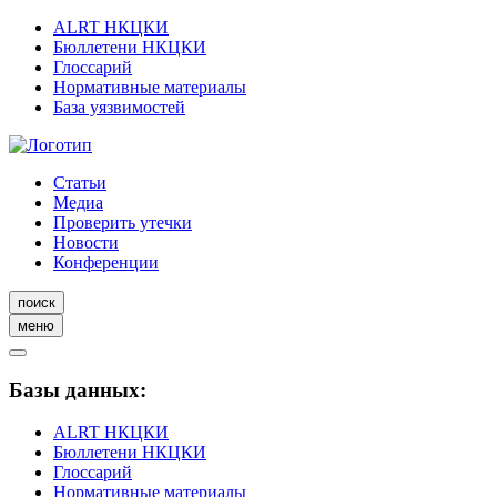
ALRT НКЦКИ
Бюллетени НКЦКИ
Глоссарий
Нормативные материалы
База уязвимостей
Статьи
Медиа
Проверить утечки
Новости
Конференции
поиск
меню
Базы данных:
ALRT НКЦКИ
Бюллетени НКЦКИ
Глоссарий
Нормативные материалы