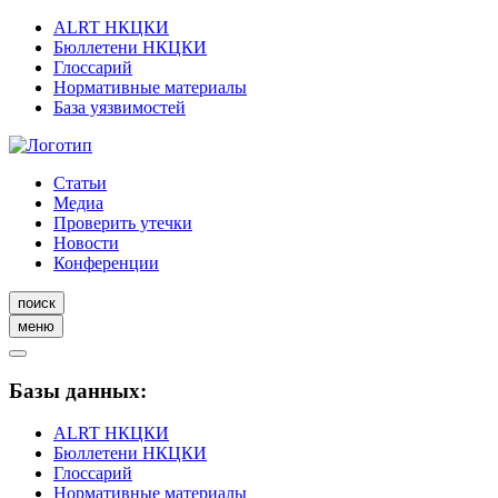
ALRT НКЦКИ
Бюллетени НКЦКИ
Глоссарий
Нормативные материалы
База уязвимостей
Статьи
Медиа
Проверить утечки
Новости
Конференции
поиск
меню
Базы данных:
ALRT НКЦКИ
Бюллетени НКЦКИ
Глоссарий
Нормативные материалы