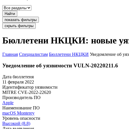
Найти
показать фильтры
скрыть фильтры
Бюллетени НКЦКИ: новые уя
Главная
Специалистам
Бюллетени НКЦКИ
Уведомление об уя
Уведомление об уязвимости VULN-20220211.6
Дата бюллетеня
11 февраля 2022
Идентификатор уязвимости
MITRE
CVE-2022-22620
Производитель ПО
Apple
Наименование ПО
macOS Monterey
Уровень опасности
Высокий (8.8)
Дата выявления