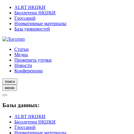
ALRT НКЦКИ
Бюллетени НКЦКИ
Глоссарий
Нормативные материалы
База уязвимостей
Статьи
Медиа
Проверить утечки
Новости
Конференции
поиск
меню
Базы данных:
ALRT НКЦКИ
Бюллетени НКЦКИ
Глоссарий
Нормативные материалы