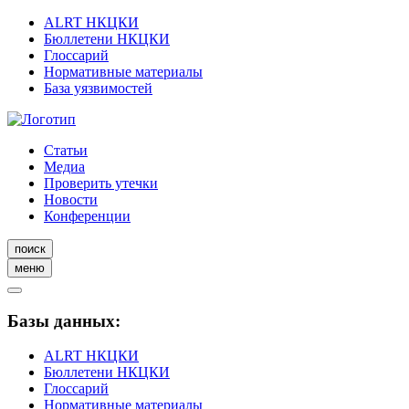
ALRT НКЦКИ
Бюллетени НКЦКИ
Глоссарий
Нормативные материалы
База уязвимостей
Статьи
Медиа
Проверить утечки
Новости
Конференции
поиск
меню
Базы данных:
ALRT НКЦКИ
Бюллетени НКЦКИ
Глоссарий
Нормативные материалы