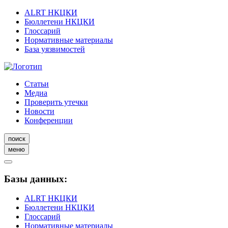
ALRT НКЦКИ
Бюллетени НКЦКИ
Глоссарий
Нормативные материалы
База уязвимостей
Статьи
Медиа
Проверить утечки
Новости
Конференции
поиск
меню
Базы данных:
ALRT НКЦКИ
Бюллетени НКЦКИ
Глоссарий
Нормативные материалы