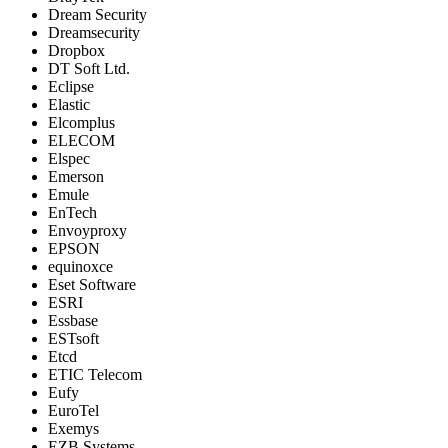
Dream Security
Dreamsecurity
Dropbox
DT Soft Ltd.
Eclipse
Elastic
Elcomplus
ELECOM
Elspec
Emerson
Emule
EnTech
Envoyproxy
EPSON
equinoxce
Eset Software
ESRI
Essbase
ESTsoft
Etcd
ETIC Telecom
Eufy
EuroTel
Exemys
EZB Systems