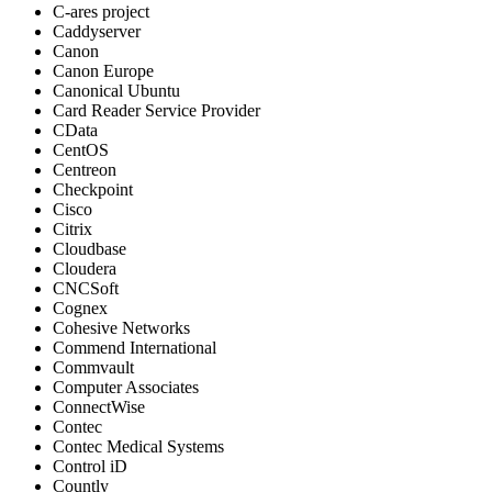
C-ares project
Caddyserver
Canon
Canon Europe
Canonical Ubuntu
Card Reader Service Provider
CData
CentOS
Centreon
Checkpoint
Cisco
Citrix
Cloudbase
Cloudera
CNCSoft
Cognex
Cohesive Networks
Commend International
Commvault
Computer Associates
ConnectWise
Contec
Contec Medical Systems
Control iD
Countly