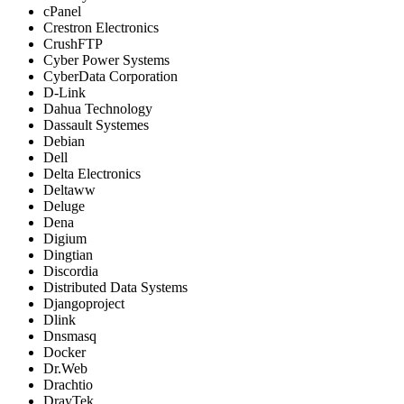
cPanel
Crestron Electronics
CrushFTP
Cyber Power Systems
CyberData Corporation
D-Link
Dahua Technology
Dassault Systemes
Debian
Dell
Delta Electronics
Deltaww
Deluge
Dena
Digium
Dingtian
Discordia
Distributed Data Systems
Djangoproject
Dlink
Dnsmasq
Docker
Dr.Web
Drachtio
DrayTek