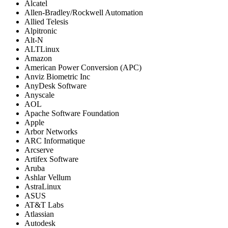
Alcatel
Allen-Bradley/Rockwell Automation
Allied Telesis
Alpitronic
Alt-N
ALTLinux
Amazon
American Power Conversion (APC)
Anviz Biometric Inc
AnyDesk Software
Anyscale
AOL
Apache Software Foundation
Apple
Arbor Networks
ARC Informatique
Arcserve
Artifex Software
Aruba
Ashlar Vellum
AstraLinux
ASUS
AT&T Labs
Atlassian
Autodesk