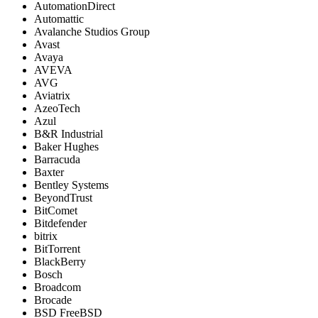
AutomationDirect
Automattic
Avalanche Studios Group
Avast
Avaya
AVEVA
AVG
Aviatrix
AzeoTech
Azul
B&R Industrial
Baker Hughes
Barracuda
Baxter
Bentley Systems
BeyondTrust
BitComet
Bitdefender
bitrix
BitTorrent
BlackBerry
Bosch
Broadcom
Brocade
BSD FreeBSD