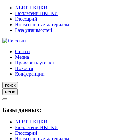
ALRT НКЦКИ
Бюллетени НКЦКИ
Глоссарий
Нормативные материалы
База уязвимостей
Статьи
Медиа
Проверить утечки
Новости
Конференции
поиск
меню
Базы данных:
ALRT НКЦКИ
Бюллетени НКЦКИ
Глоссарий
Нормативные материалы