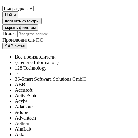
Найти
показать фильтры
скрыть фильтры
Поиск
Производитель ПО
SAP Notes
Все производители
{Generic Information}
128 Technology
1C
3S-Smart Software Solutions GmbH
ABB
Accusoft
ActiveState
Acyba
AdaCore
Adobe
Advantech
Aethon
AhnLab
Akka