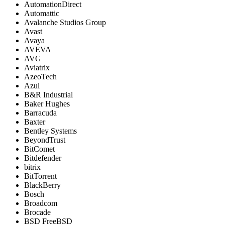
AutomationDirect
Automattic
Avalanche Studios Group
Avast
Avaya
AVEVA
AVG
Aviatrix
AzeoTech
Azul
B&R Industrial
Baker Hughes
Barracuda
Baxter
Bentley Systems
BeyondTrust
BitComet
Bitdefender
bitrix
BitTorrent
BlackBerry
Bosch
Broadcom
Brocade
BSD FreeBSD