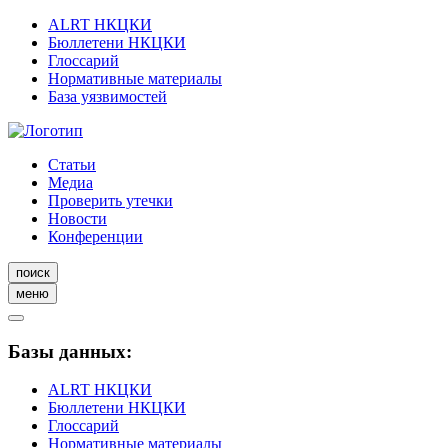
ALRT НКЦКИ
Бюллетени НКЦКИ
Глоссарий
Нормативные материалы
База уязвимостей
Статьи
Медиа
Проверить утечки
Новости
Конференции
поиск
меню
Базы данных:
ALRT НКЦКИ
Бюллетени НКЦКИ
Глоссарий
Нормативные материалы