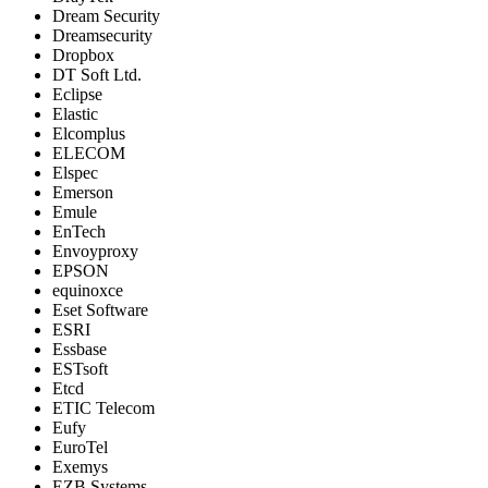
Dream Security
Dreamsecurity
Dropbox
DT Soft Ltd.
Eclipse
Elastic
Elcomplus
ELECOM
Elspec
Emerson
Emule
EnTech
Envoyproxy
EPSON
equinoxce
Eset Software
ESRI
Essbase
ESTsoft
Etcd
ETIC Telecom
Eufy
EuroTel
Exemys
EZB Systems