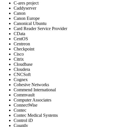
C-ares project
Caddyserver
Canon
Canon Europe
Canonical Ubuntu
Card Reader Service Provider
CData
CentOS
Centreon
Checkpoint
Cisco
Citrix
Cloudbase
Cloudera
CNCSoft
Cognex
Cohesive Networks
Commend International
Commvault
Computer Associates
ConnectWise
Contec
Contec Medical Systems
Control iD
Countly