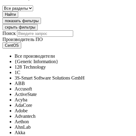
Найти
показать фильтры
скрыть фильтры
Поиск
Производитель ПО
CentOS
Все производители
{Generic Information}
128 Technology
1C
3S-Smart Software Solutions GmbH
ABB
Accusoft
ActiveState
Acyba
AdaCore
Adobe
Advantech
Aethon
AhnLab
Akka