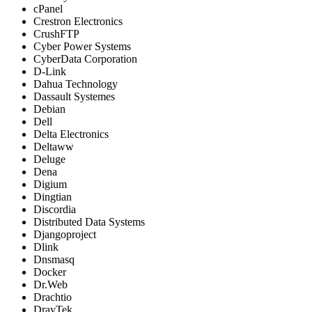
cPanel
Crestron Electronics
CrushFTP
Cyber Power Systems
CyberData Corporation
D-Link
Dahua Technology
Dassault Systemes
Debian
Dell
Delta Electronics
Deltaww
Deluge
Dena
Digium
Dingtian
Discordia
Distributed Data Systems
Djangoproject
Dlink
Dnsmasq
Docker
Dr.Web
Drachtio
DrayTek