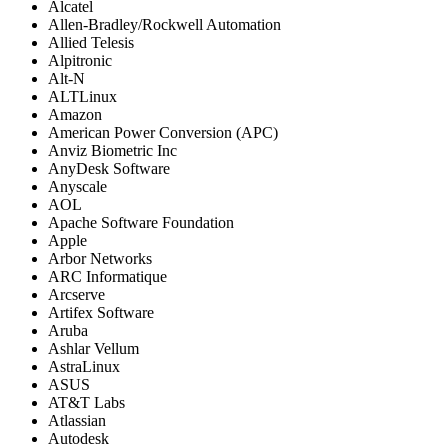
Alcatel
Allen-Bradley/Rockwell Automation
Allied Telesis
Alpitronic
Alt-N
ALTLinux
Amazon
American Power Conversion (APC)
Anviz Biometric Inc
AnyDesk Software
Anyscale
AOL
Apache Software Foundation
Apple
Arbor Networks
ARC Informatique
Arcserve
Artifex Software
Aruba
Ashlar Vellum
AstraLinux
ASUS
AT&T Labs
Atlassian
Autodesk