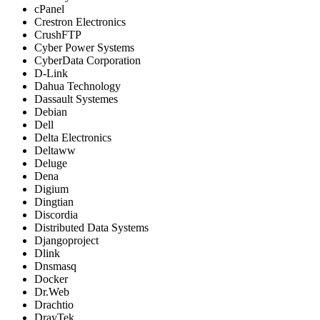
cPanel
Crestron Electronics
CrushFTP
Cyber Power Systems
CyberData Corporation
D-Link
Dahua Technology
Dassault Systemes
Debian
Dell
Delta Electronics
Deltaww
Deluge
Dena
Digium
Dingtian
Discordia
Distributed Data Systems
Djangoproject
Dlink
Dnsmasq
Docker
Dr.Web
Drachtio
DrayTek