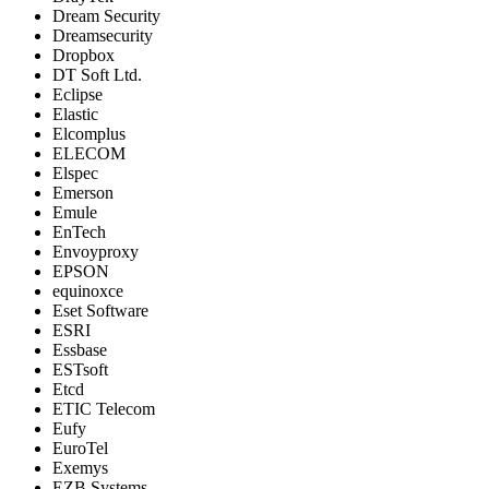
Dream Security
Dreamsecurity
Dropbox
DT Soft Ltd.
Eclipse
Elastic
Elcomplus
ELECOM
Elspec
Emerson
Emule
EnTech
Envoyproxy
EPSON
equinoxce
Eset Software
ESRI
Essbase
ESTsoft
Etcd
ETIC Telecom
Eufy
EuroTel
Exemys
EZB Systems