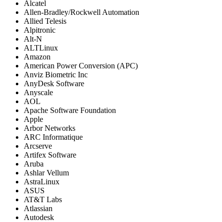
Alcatel
Allen-Bradley/Rockwell Automation
Allied Telesis
Alpitronic
Alt-N
ALTLinux
Amazon
American Power Conversion (APC)
Anviz Biometric Inc
AnyDesk Software
Anyscale
AOL
Apache Software Foundation
Apple
Arbor Networks
ARC Informatique
Arcserve
Artifex Software
Aruba
Ashlar Vellum
AstraLinux
ASUS
AT&T Labs
Atlassian
Autodesk