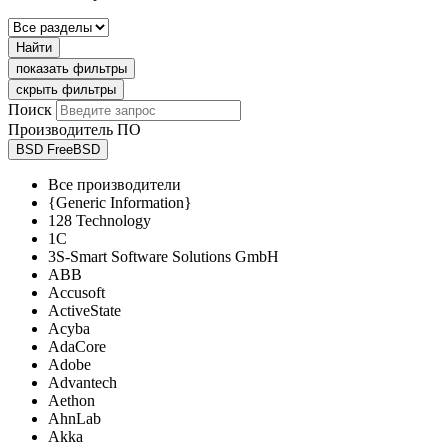
Найти
показать фильтры
скрыть фильтры
Поиск
Производитель ПО
BSD FreeBSD
Все производители
{Generic Information}
128 Technology
1C
3S-Smart Software Solutions GmbH
ABB
Accusoft
ActiveState
Acyba
AdaCore
Adobe
Advantech
Aethon
AhnLab
Akka