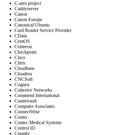
C-ares project
Caddyserver
Canon
Canon Europe
Canonical Ubuntu
Card Reader Service Provider
CData
CentOS
Centreon
Checkpoint
Cisco
Citrix
Cloudbase
Cloudera
CNCSoft
Cognex
Cohesive Networks
Commend International
Commvault
Computer Associates
ConnectWise
Contec
Contec Medical Systems
Control iD
Countly