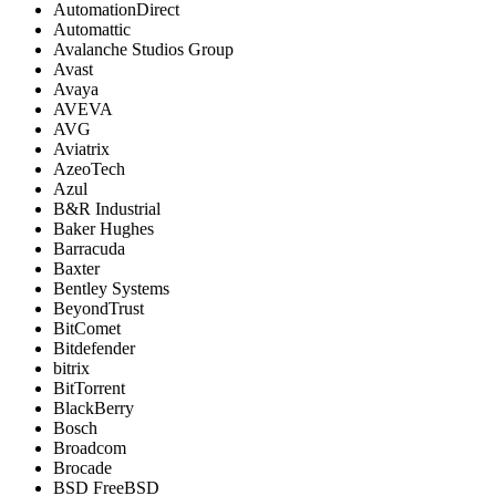
AutomationDirect
Automattic
Avalanche Studios Group
Avast
Avaya
AVEVA
AVG
Aviatrix
AzeoTech
Azul
B&R Industrial
Baker Hughes
Barracuda
Baxter
Bentley Systems
BeyondTrust
BitComet
Bitdefender
bitrix
BitTorrent
BlackBerry
Bosch
Broadcom
Brocade
BSD FreeBSD