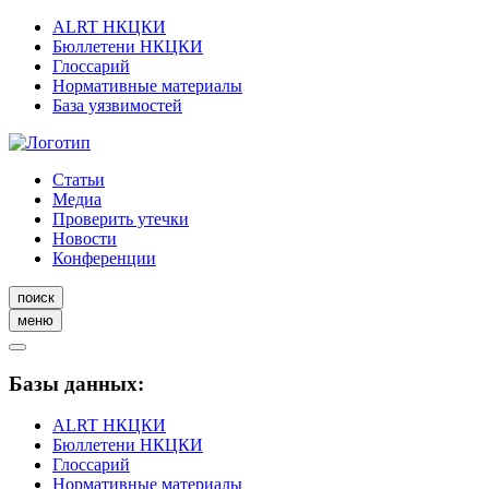
ALRT НКЦКИ
Бюллетени НКЦКИ
Глоссарий
Нормативные материалы
База уязвимостей
Статьи
Медиа
Проверить утечки
Новости
Конференции
поиск
меню
Базы данных:
ALRT НКЦКИ
Бюллетени НКЦКИ
Глоссарий
Нормативные материалы