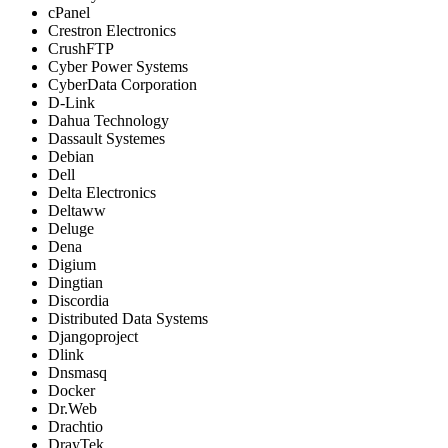
cPanel
Crestron Electronics
CrushFTP
Cyber Power Systems
CyberData Corporation
D-Link
Dahua Technology
Dassault Systemes
Debian
Dell
Delta Electronics
Deltaww
Deluge
Dena
Digium
Dingtian
Discordia
Distributed Data Systems
Djangoproject
Dlink
Dnsmasq
Docker
Dr.Web
Drachtio
DrayTek