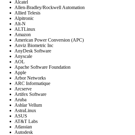
Alcatel
Allen-Bradley/Rockwell Automation
Allied Telesis
Alpitronic
Alt-N
ALTLinux
Amazon
American Power Conversion (APC)
Anviz Biometric Inc
AnyDesk Software
Anyscale
AOL
Apache Software Foundation
Apple
Arbor Networks
ARC Informatique
Arcserve
Artifex Software
Aruba
Ashlar Vellum
AstraLinux
ASUS
AT&T Labs
Atlassian
Autodesk