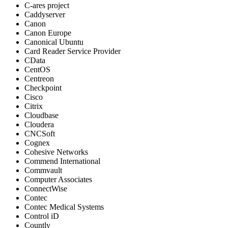
C-ares project
Caddyserver
Canon
Canon Europe
Canonical Ubuntu
Card Reader Service Provider
CData
CentOS
Centreon
Checkpoint
Cisco
Citrix
Cloudbase
Cloudera
CNCSoft
Cognex
Cohesive Networks
Commend International
Commvault
Computer Associates
ConnectWise
Contec
Contec Medical Systems
Control iD
Countly