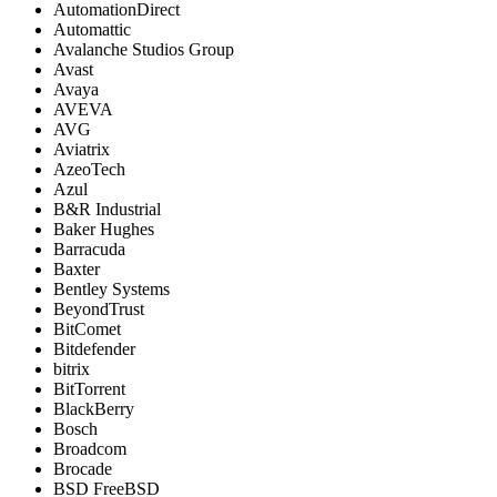
AutomationDirect
Automattic
Avalanche Studios Group
Avast
Avaya
AVEVA
AVG
Aviatrix
AzeoTech
Azul
B&R Industrial
Baker Hughes
Barracuda
Baxter
Bentley Systems
BeyondTrust
BitComet
Bitdefender
bitrix
BitTorrent
BlackBerry
Bosch
Broadcom
Brocade
BSD FreeBSD