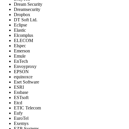
Dream Security
Dreamsecurity
Dropbox
DT Soft Ltd.
Eclipse
Elastic
Elcomplus
ELECOM
Elspec
Emerson
Emule
EnTech
Envoyproxy
EPSON
equinoxce
Eset Software
ESRI
Essbase
ESTsoft
Etcd
ETIC Telecom
Eufy
EuroTel
Exemys
EZB Systems