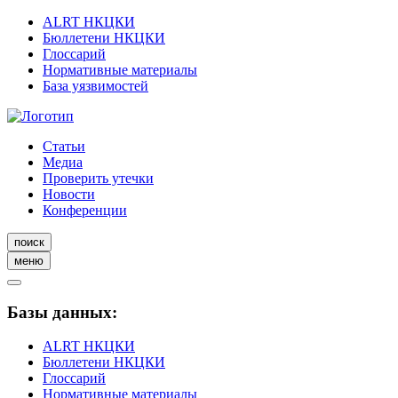
ALRT НКЦКИ
Бюллетени НКЦКИ
Глоссарий
Нормативные материалы
База уязвимостей
Статьи
Медиа
Проверить утечки
Новости
Конференции
поиск
меню
Базы данных:
ALRT НКЦКИ
Бюллетени НКЦКИ
Глоссарий
Нормативные материалы