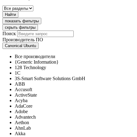
Найти
показать фильтры
скрыть фильтры
Поиск
Производитель ПО
Canonical Ubuntu
Все производители
{Generic Information}
128 Technology
1C
3S-Smart Software Solutions GmbH
ABB
Accusoft
ActiveState
Acyba
AdaCore
Adobe
Advantech
Aethon
AhnLab
Akka