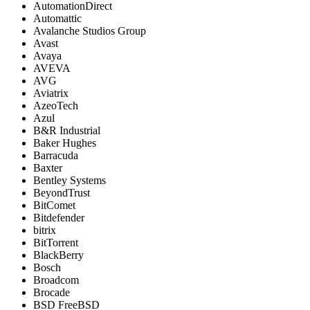
AutomationDirect
Automattic
Avalanche Studios Group
Avast
Avaya
AVEVA
AVG
Aviatrix
AzeoTech
Azul
B&R Industrial
Baker Hughes
Barracuda
Baxter
Bentley Systems
BeyondTrust
BitComet
Bitdefender
bitrix
BitTorrent
BlackBerry
Bosch
Broadcom
Brocade
BSD FreeBSD