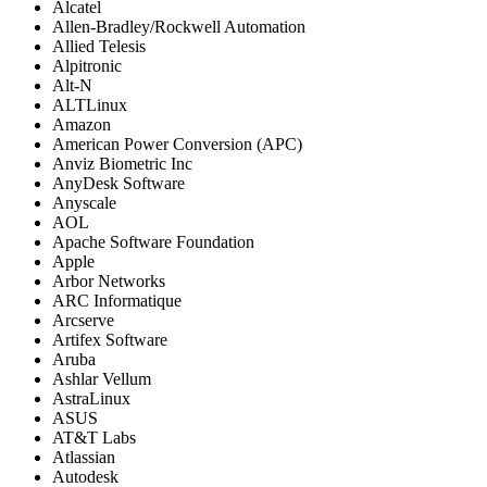
Alcatel
Allen-Bradley/Rockwell Automation
Allied Telesis
Alpitronic
Alt-N
ALTLinux
Amazon
American Power Conversion (APC)
Anviz Biometric Inc
AnyDesk Software
Anyscale
AOL
Apache Software Foundation
Apple
Arbor Networks
ARC Informatique
Arcserve
Artifex Software
Aruba
Ashlar Vellum
AstraLinux
ASUS
AT&T Labs
Atlassian
Autodesk