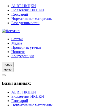
ALRT НКЦКИ
Бюллетени НКЦКИ
Глоссарий
Нормативные материалы
База уязвимостей
Статьи
Медиа
Проверить утечки
Новости
Конференции
поиск
меню
Базы данных:
ALRT НКЦКИ
Бюллетени НКЦКИ
Глоссарий
Нормативные материалы