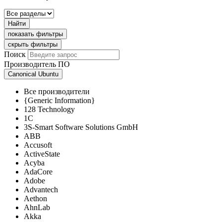
Найти
показать фильтры
скрыть фильтры
Поиск
Производитель ПО
Canonical Ubuntu
Все производители
{Generic Information}
128 Technology
1C
3S-Smart Software Solutions GmbH
ABB
Accusoft
ActiveState
Acyba
AdaCore
Adobe
Advantech
Aethon
AhnLab
Akka