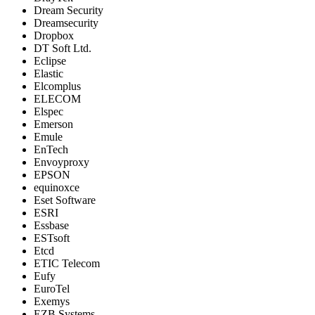
Dream Security
Dreamsecurity
Dropbox
DT Soft Ltd.
Eclipse
Elastic
Elcomplus
ELECOM
Elspec
Emerson
Emule
EnTech
Envoyproxy
EPSON
equinoxce
Eset Software
ESRI
Essbase
ESTsoft
Etcd
ETIC Telecom
Eufy
EuroTel
Exemys
EZB Systems