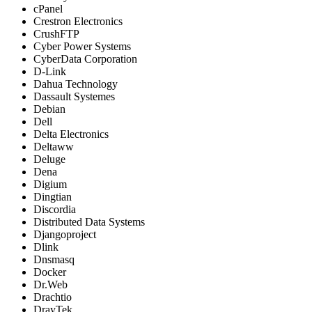
cPanel
Crestron Electronics
CrushFTP
Cyber Power Systems
CyberData Corporation
D-Link
Dahua Technology
Dassault Systemes
Debian
Dell
Delta Electronics
Deltaww
Deluge
Dena
Digium
Dingtian
Discordia
Distributed Data Systems
Djangoproject
Dlink
Dnsmasq
Docker
Dr.Web
Drachtio
DrayTek