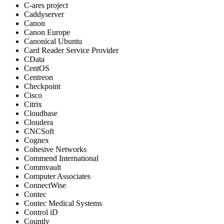
C-ares project
Caddyserver
Canon
Canon Europe
Canonical Ubuntu
Card Reader Service Provider
CData
CentOS
Centreon
Checkpoint
Cisco
Citrix
Cloudbase
Cloudera
CNCSoft
Cognex
Cohesive Networks
Commend International
Commvault
Computer Associates
ConnectWise
Contec
Contec Medical Systems
Control iD
Countly